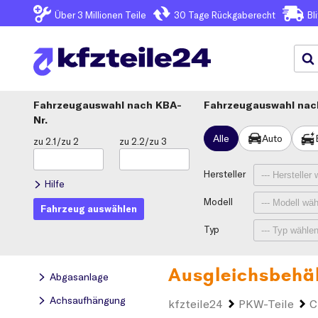
Über 3
Millionen Teile
30 Tage
Rückgaberecht
Bl
Fahrzeugauswahl
KBA-
Fahrzeugauswahl nach
Nr.
Alle
Auto
zu 2.1/zu 2
zu 2.2/zu 3
Hersteller
Hilfe
Modell
Fahrzeug auswählen
Typ
Ausgleichsbehäl
Abgasanlage
Achsaufhängung
kfzteile24
PKW-Teile
C