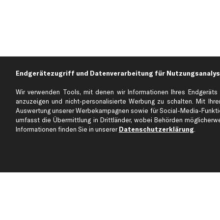
Endgerätezugriff und Datenverarbeitung für Nutzungsanalys
Wir verwenden Tools, mit denen wir Informationen Ihres Endgeräts 
anzuzeigen und nicht-personalisierte Werbung zu schalten. Mit Ihrer
Auswertung unserer Werbekampagnen sowie für Social-Media-Funktion
Über kfzteile24
Kundenservice
umfasst die Übermittlung in Drittländer, wobei Behörden möglicherwei
Über uns
Zahlung
Informationen finden Sie in unserer
Datenschutzerklärung
.
business
plus
Versandinfo
Corporate Webseite
Retoure & Gewährleistu
Partnerprogramm
Austauschartikel
Werkstätten/Filialen
Häufige Fragen
Karriere
Automagazin
Bewertungen
Unsere Marken
Unsere App
Beliebte Autos