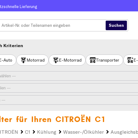
itzschnelle Lieferung
 Kriterien
E-Auto
Motorrad
E-Motorrad
Transporter
E-
ter für Ihren
CITROËN C1
ITROËN
C1
Kühlung
Wasser-/Ölkühler
Ausgleichsb