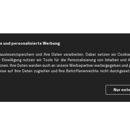
e und personalisierte Werbung
auslesen/speichern und Ihre Daten verarbeiten. Dabei setzen wir Cookie
 Einwilligung nutzen wir Tools für die Personalisierung von Inhalten und 
en. Ihre Daten werden auch an unsere Werbepartner weitergegeben und ge
Hilfe & Support
Top Produkt
se auf Ihre Daten zugreifen und Ihre Betroffenenrechte nicht durchgesetzt
Kontakt
Auspuff
Datenschutz
Bremsbeläge
Nur not
ng
AGB
Bremssattel
Impressum
Bremsscheiben
Whistleblowersystem
Lichtmaschine
Dateneinstellungen
Luftfilter
Widerrufsbelehrung
Ölfilter
Querlenker