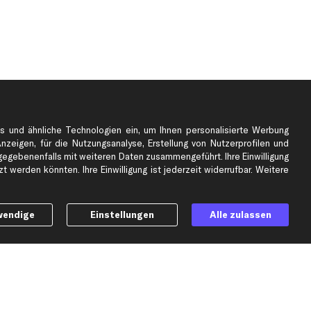
s und ähnliche Technologien ein, um Ihnen personalisierte Werbung
Anzeigen, für die Nutzungsanalyse, Erstellung von Nutzerprofilen und
gebenenfalls mit weiteren Daten zusammengeführt. Ihre Einwilligung
e
Top Automarken
 werden könnten. Ihre Einwilligung ist jederzeit widerrufbar. Weitere
Audi Ersatzteile
BMW Ersatzteile
wendige
Einstellungen
Alle zulassen
Ford Ersatzteile
Mercedes-Benz Ersatzteile
Opel Ersatzteile
Peugeot Ersatzteile
Renault Ersatzteile
Seat Ersatzteile