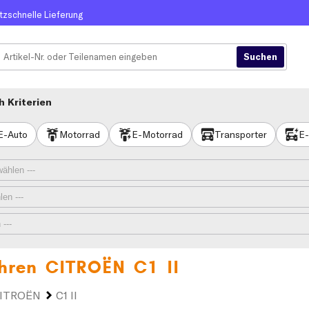
itzschnelle Lieferung
 Kriterien
E-Auto
Motorrad
E-Motorrad
Transporter
E-
 Ihren
CITROËN C1 II
ITROËN
C1 II