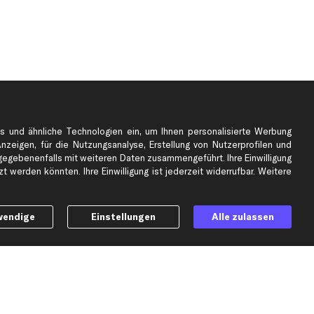
s und ähnliche Technologien ein, um Ihnen personalisierte Werbung
Anzeigen, für die Nutzungsanalyse, Erstellung von Nutzerprofilen und
gebenenfalls mit weiteren Daten zusammengeführt. Ihre Einwilligung
e
Top Automarken
 werden könnten. Ihre Einwilligung ist jederzeit widerrufbar. Weitere
Audi Ersatzteile
BMW Ersatzteile
wendige
Einstellungen
Alle zulassen
Ford Ersatzteile
Mercedes-Benz Ersatzteile
Opel Ersatzteile
Peugeot Ersatzteile
Renault Ersatzteile
Seat Ersatzteile