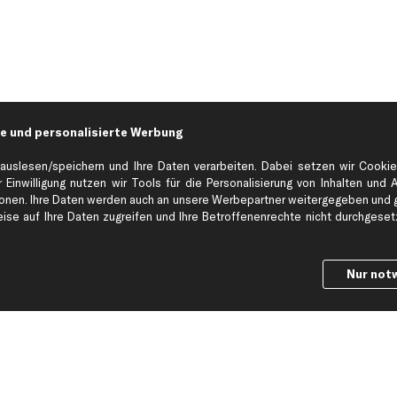
e und personalisierte Werbung
auslesen/speichern und Ihre Daten verarbeiten. Dabei setzen wir Cookie
 Einwilligung nutzen wir Tools für die Personalisierung von Inhalten und 
en. Ihre Daten werden auch an unsere Werbepartner weitergegeben und ge
Hilfe & Support
Top Produkt
se auf Ihre Daten zugreifen und Ihre Betroffenenrechte nicht durchgesetzt
Kontakt
Auspuff
Datenschutz
Bremsbeläge
Nur not
ng
AGB
Bremssattel
Impressum
Bremsscheiben
Whistleblowersystem
Lichtmaschine
Dateneinstellungen
Luftfilter
Widerrufsbelehrung
Ölfilter
Querlenker