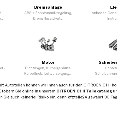
Bremsanlage
Ele
/
ABS / Fahrdynamikregelung,
Anlasser, Gene
...
Bremsflüssigkeit,...
Instru
Motor
Scheibe
er-
Dichtungen, Kurbelgehäuse,
Schalte
Kurbeltrieb, Luftversorgung,...
Scheibenreini
it Autoteilen können wir Ihnen auch für den CITROËN C1 II h
Stöbern Sie online in unserem
CITROËN C1 II Teilekatalog
un
n Sie auch keinerlei Risiko ein, denn kfzteile24 gewährt 30 T