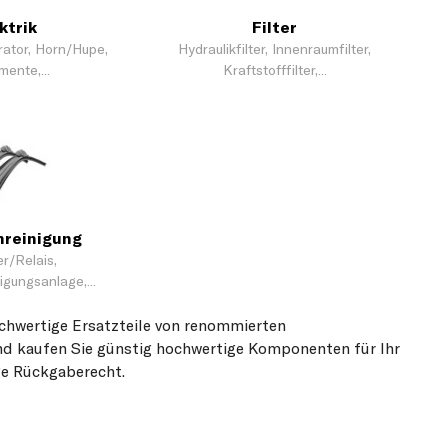
ktrik
Filter
rator, Horn/Hupe,
Hydraulikfilter, Innenraumfilter,
mente,...
Kraftstofffilter,...
nreinigung
r/Relais,
gungsanlage,...
ochwertige Ersatzteile von renommierten
d kaufen Sie günstig hochwertige Komponenten für Ihr
age Rückgaberecht.