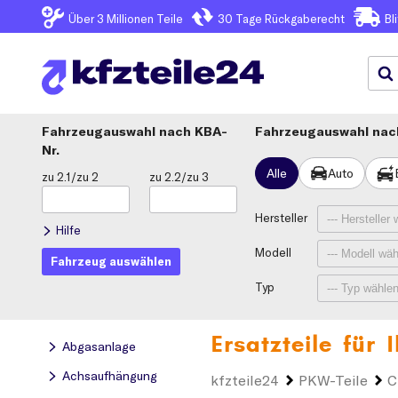
Über 3
Millionen Teile
30 Tage
Rückgaberecht
Bl
Fahrzeugauswahl
KBA-
Fahrzeugauswahl nach
Nr.
Alle
Auto
zu 2.1/zu 2
zu 2.2/zu 3
Hersteller
Hilfe
Modell
Fahrzeug auswählen
Typ
Ersatzteile für
Abgasanlage
Achsaufhängung
kfzteile24
PKW-Teile
C