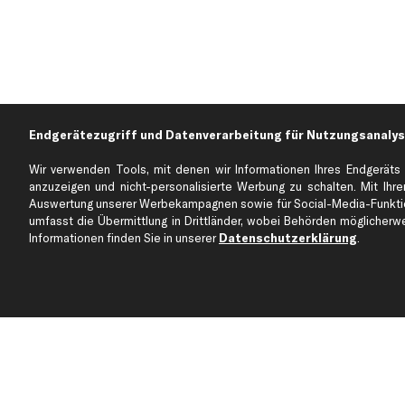
Endgerätezugriff und Datenverarbeitung für Nutzungsanalys
Wir verwenden Tools, mit denen wir Informationen Ihres Endgeräts 
anzuzeigen und nicht-personalisierte Werbung zu schalten. Mit Ihrer
Auswertung unserer Werbekampagnen sowie für Social-Media-Funktion
Über kfzteile24
Kundenservice
umfasst die Übermittlung in Drittländer, wobei Behörden möglicherwei
Über uns
Zahlung
Informationen finden Sie in unserer
Datenschutzerklärung
.
business
plus
Versandinfo
Corporate Webseite
Retoure & Gewährleistu
Partnerprogramm
Austauschartikel
Werkstätten/Filialen
Häufige Fragen
Karriere
Automagazin
Bewertungen
Unsere Marken
Unsere App
Beliebte Autos