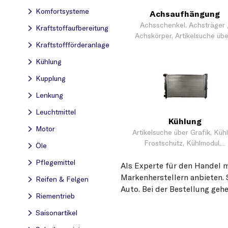
Komfortsysteme
Achsaufhängung
Achsschenkel, Achsträger 
Kraftstoff­aufbereitung
Achskörper, Artikelsuche über
Kraftstoff­förderanlage
Kühlung
Kupplung
Lenkung
Leuchtmittel
Kühlung
Motor
Artikelsuche über Grafik, Kühl
Frostschutz, Kühlmodul,...
Öle
Pflegemittel
Als Experte für den Handel m
Markenherstellern anbieten. 
Reifen & Felgen
Auto. Bei der Bestellung gehe
Riementrieb
Saisonartikel