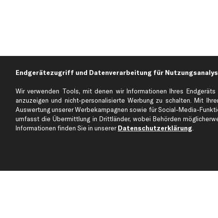
Endgerätezugriff und Datenverarbeitung für Nutzungsanalys
Wir verwenden Tools, mit denen wir Informationen Ihres Endgeräts 
anzuzeigen und nicht-personalisierte Werbung zu schalten. Mit Ihrer
Auswertung unserer Werbekampagnen sowie für Social-Media-Funktion
Über kfzteile24
Kundenservice
umfasst die Übermittlung in Drittländer, wobei Behörden möglicherwei
Über uns
Zahlung
Informationen finden Sie in unserer
Datenschutzerklärung
.
business
plus
Versandinfo
Corporate Webseite
Retoure & Gewährleistu
Partnerprogramm
Austauschartikel
Werkstätten/Filialen
Häufige Fragen
Karriere
Automagazin
Bewertungen
Unsere Marken
Unsere App
Beliebte Autos