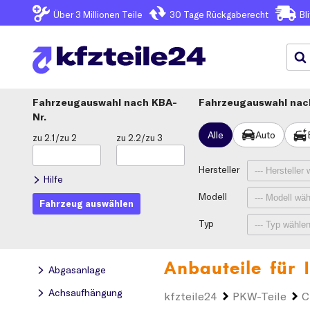
Über 3
Millionen Teile
30 Tage
Rückgaberecht
Bl
Fahrzeugauswahl
KBA-
Fahrzeugauswahl nach
Nr.
Alle
Auto
zu 2.1/zu 2
zu 2.2/zu 3
Hersteller
Hilfe
Modell
Fahrzeug auswählen
Typ
Anbauteile für 
Abgasanlage
Achsaufhängung
kfzteile24
PKW-Teile
C