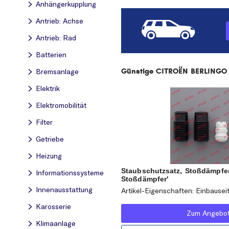
Anhängerkupplung
Antrieb: Achse
Antrieb: Rad
Batterien
Günstige CITROËN BERLINGO An
Bremsanlage
Elektrik
Elektromobilität
Filter
Getriebe
Heizung
Staubschutzsatz, Stoßdämpfer
Informationssysteme
Stoßdämpfer'
Innenausstattung
Artikel-Eigenschaften: Einbausei
Karosserie
Zum Angebo
Klimaanlage