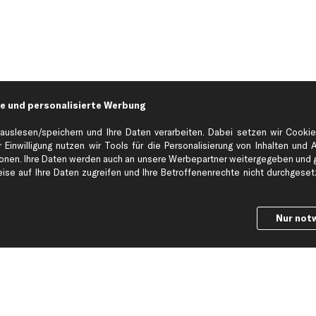
e und personalisierte Werbung
auslesen/speichern und Ihre Daten verarbeiten. Dabei setzen wir Cookie
 Einwilligung nutzen wir Tools für die Personalisierung von Inhalten und 
en. Ihre Daten werden auch an unsere Werbepartner weitergegeben und ge
Hilfe & Support
Top Produkt
se auf Ihre Daten zugreifen und Ihre Betroffenenrechte nicht durchgesetzt
Kontakt
Auspuff
Datenschutz
Bremsbeläge
Nur not
ng
AGB
Bremssattel
Impressum
Bremsscheiben
Whistleblowersystem
Lichtmaschine
Dateneinstellungen
Luftfilter
Widerrufsbelehrung
Ölfilter
Querlenker