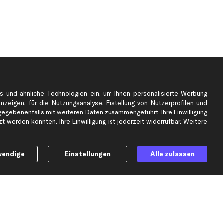
s und ähnliche Technologien ein, um Ihnen personalisierte Werbung
Anzeigen, für die Nutzungsanalyse, Erstellung von Nutzerprofilen und
gebenenfalls mit weiteren Daten zusammengeführt. Ihre Einwilligung
e
Top Automarken
 werden könnten. Ihre Einwilligung ist jederzeit widerrufbar. Weitere
Audi Ersatzteile
BMW Ersatzteile
wendige
Einstellungen
Alle zulassen
Ford Ersatzteile
Mercedes-Benz Ersatzteile
Opel Ersatzteile
Peugeot Ersatzteile
Renault Ersatzteile
Seat Ersatzteile