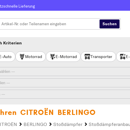
itzschnelle Lieferung
 Kriterien
E-Auto
Motorrad
E-Motorrad
Transporter
E-
Ihren
CITROËN BERLINGO
ITROËN
BERLINGO
Stoßdämpfer
Stoßdämpferanbau