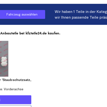
Wir haben 1 Teile in der Kate
Fahrzeug auswählen
wir Ihnen passende Teile prä
bauteile bei kfzteile24.de kaufen.
 'Staubschutzsatz,
te: Vorderachse
t