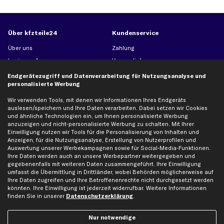
Über kfzteile24
Kundenservice
Über uns
Zahlung
business
plus
Versandinfo
Corporate Webseite
Retoure & Gewährleistung
Endgerätezugriff und Datenverarbeitung für Nutzungsanalyse und
personalisierte Werbung
Partnerprogramm
Austauschartikel
Werkstätten/Filialen
Häufige Fragen
Wir verwenden Tools, mit denen wir Informationen Ihres Endgeräts
auslesen/speichern und Ihre Daten verarbeiten. Dabei setzen wir Cookies
Karriere
Automagazin
und ähnliche Technologien ein, um Ihnen personalisierte Werbung
Bewertungen
Unsere Marken
anzuzeigen und nicht-personalisierte Werbung zu schalten. Mit Ihrer
Einwilligung nutzen wir Tools für die Personalisierung von Inhalten und
Unsere App
Beliebte Autos
Anzeigen, für die Nutzungsanalyse, Erstellung von Nutzerprofilen und
Gutscheine
Auswertung unserer Werbekampagnen sowie für Social-Media-Funktionen.
Ihre Daten werden auch an unsere Werbepartner weitergegeben und
gegebenenfalls mit weiteren Daten zusammengeführt. Ihre Einwilligung
umfasst die Übermittlung in Drittländer, wobei Behörden möglicherweise auf
Hilfe & Support
Top Produkte
Ihre Daten zugreifen und Ihre Betroffenenrechte nicht durchgesetzt werden
könnten. Ihre Einwilligung ist jederzeit widerrufbar. Weitere Informationen
Kontakt
Auspuff
finden Sie in unserer
Datenschutzerklärung
.
Datenschutz
Bremsbeläge
AGB
Bremssattel
Nur notwendige