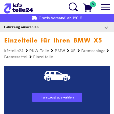
0
1
Gratis
Versand
ab 120 €
Fahrzeug auswählen
Einzelteile für Ihren
BMW X5
kfzteile24
PKW-Teile
BMW
X5
Bremsanlage
Bremssattel
Einzelteile
Fahrzeug auswählen