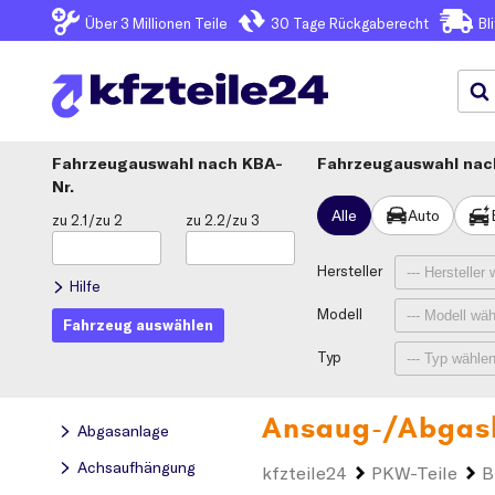
Über 3
Millionen Teile
30 Tage
Rückgaberecht
Bl
Fahrzeugauswahl
KBA-
Fahrzeugauswahl nach
Nr.
Alle
Auto
zu 2.1/zu 2
zu 2.2/zu 3
Hersteller
Hilfe
Modell
Fahrzeug auswählen
Typ
Ansaug-/Abgask
Abgasanlage
Achsaufhängung
kfzteile24
PKW-Teile