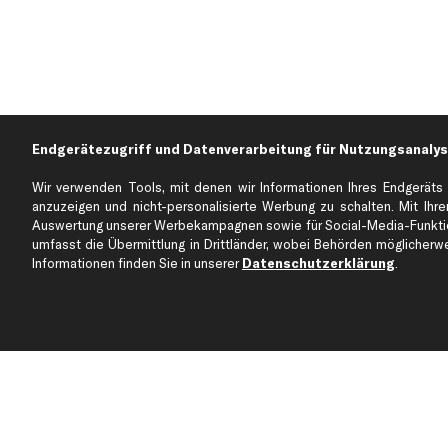
Endgerätezugriff und Datenverarbeitung für Nutzungsanalys
Wir verwenden Tools, mit denen wir Informationen Ihres Endgeräts 
anzuzeigen und nicht-personalisierte Werbung zu schalten. Mit Ihrer
Auswertung unserer Werbekampagnen sowie für Social-Media-Funktion
Über kfzteile24
Kundenservice
umfasst die Übermittlung in Drittländer, wobei Behörden möglicherwei
Über uns
Zahlung
Informationen finden Sie in unserer
Datenschutzerklärung
.
business
plus
Versandinfo
Corporate Webseite
Retoure & Gewährleistu
Partnerprogramm
Austauschartikel
Werkstätten/Filialen
Häufige Fragen
Karriere
Automagazin
Bewertungen
Unsere Marken
Unsere App
Beliebte Autos