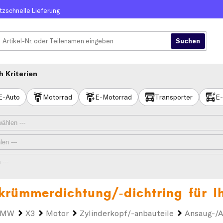
itzschnelle Lieferung
 Kriterien
E-Auto
Motorrad
E-Motorrad
Transporter
E-
rümmerdichtung/-dichtring für 
BMW
X3
Motor
Zylinderkopf/-anbauteile
Ansaug-/A