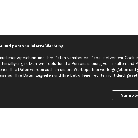
e und personalisierte Werbung
auslesen/speichern und Ihre Daten verarbeiten. Dabei setzen wir Cookie
 Einwilligung nutzen wir Tools für die Personalisierung von Inhalten und 
en. Ihre Daten werden auch an unsere Werbepartner weitergegeben und ge
Hilfe & Support
Top Produkt
se auf Ihre Daten zugreifen und Ihre Betroffenenrechte nicht durchgesetzt
Kontakt
Auspuff
Datenschutz
Bremsbeläge
Nur not
ng
AGB
Bremssattel
Impressum
Bremsscheiben
Whistleblowersystem
Lichtmaschine
Dateneinstellungen
Luftfilter
Widerrufsbelehrung
Ölfilter
Querlenker