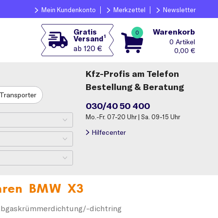
Mein Kundenkonto
Merkzettel
Newsletter
Warenkorb
Gratis
0
1
Versand
0
ab 120 €
0,00
€
Kfz-Profis am Telefon
Bestellung & Beratung
Transporter
030/40 50 400
Mo.-Fr. 07-20 Uhr | Sa. 09-15 Uhr
Hilfecenter
Ihren
BMW X3
bgaskrümmerdichtung/-dichtring