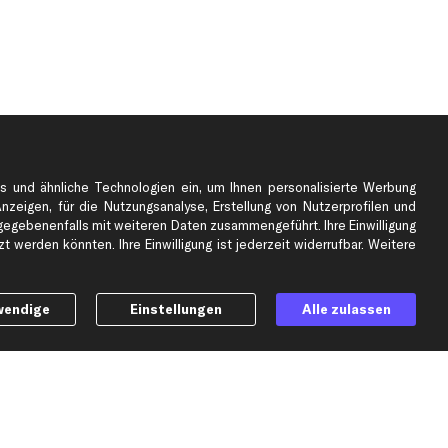
s und ähnliche Technologien ein, um Ihnen personalisierte Werbung
Anzeigen, für die Nutzungsanalyse, Erstellung von Nutzerprofilen und
gebenenfalls mit weiteren Daten zusammengeführt. Ihre Einwilligung
e
Top Automarken
 werden könnten. Ihre Einwilligung ist jederzeit widerrufbar. Weitere
Audi Ersatzteile
BMW Ersatzteile
wendige
Einstellungen
Alle zulassen
Ford Ersatzteile
Mercedes-Benz Ersatzteile
Opel Ersatzteile
Peugeot Ersatzteile
Renault Ersatzteile
Seat Ersatzteile