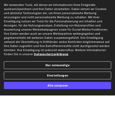
Scheibenwischer
Wir verwenden Tools, mit denen wir Informationen Ihres Endgeräts
auslesen/speichern und Ihre Daten verarbeiten. Dabei setzen wir Cookies
und ähnliche Technologien ein, um Ihnen personalisierte Werbung
anzuzeigen und nicht-personalisierte Werbung zu schalten. Mit Ihrer
Top Automarken
Einwilligung nutzen wir Tools für die Personalisierung von Inhalten und
Audi Ersatzteile
Anzeigen, für die Nutzungsanalyse, Erstellung von Nutzerprofilen und
Auswertung unserer Werbekampagnen sowie für Social-Media-Funktionen.
BMW Ersatzteile
Ihre Daten werden auch an unsere Werbepartner weitergegeben und
gegebenenfalls mit weiteren Daten zusammengeführt. Ihre Einwilligung
Ford Ersatzteile
umfasst die Übermittlung in Drittländer, wobei Behörden möglicherweise auf
Mercedes-Benz Ersatzteile
Ihre Daten zugreifen und Ihre Betroffenenrechte nicht durchgesetzt werden
könnten. Ihre Einwilligung ist jederzeit widerrufbar. Weitere Informationen
Opel Ersatzteile
finden Sie in unserer
Datenschutzerklärung
.
Peugeot Ersatzteile
Renault Ersatzteile
Nur notwendige
Seat Ersatzteile
Einstellungen
Skoda Ersatzteile
VW Ersatzteile
Alle zulassen
Social Media