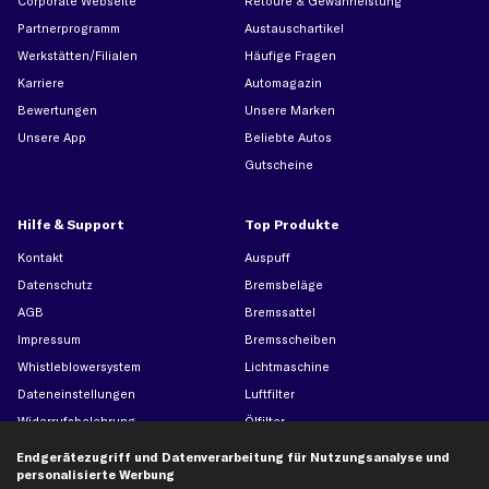
Corporate Webseite
Retoure & Gewährleistung
Partnerprogramm
Austauschartikel
Werkstätten/Filialen
Häufige Fragen
Karriere
Automagazin
Bewertungen
Unsere Marken
Unsere App
Beliebte Autos
Gutscheine
Hilfe & Support
Top Produkte
Kontakt
Auspuff
Datenschutz
Bremsbeläge
AGB
Bremssattel
Impressum
Bremsscheiben
Whistleblowersystem
Lichtmaschine
Dateneinstellungen
Luftfilter
Widerrufsbelehrung
Ölfilter
Querlenker
Endgerätezugriff und Datenverarbeitung für Nutzungsanalyse und
personalisierte Werbung
Stoßdämpfer