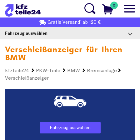
0
1
Gratis
Versand
ab 120 €
Fahrzeug auswählen
Verschleißanzeiger für Ihren
BMW
kfzteile24
PKW-Teile
BMW
Bremsanlage
Verschleißanzeiger
Fahrzeug auswählen