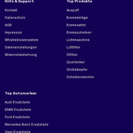
Hilfe & Support
Top Produkte
Kontakt
Auspuff
Datenschutz
Bremsbeläge
AGB
Bremssattel
Impressum
Bremsscheiben
Whistleblowersystem
Lichtmaschine
Dateneinstellungen
Luftfilter
Widerrufsbelehrung
Ölfilter
Querlenker
Stoßdämpfer
Scheibenwischer
Top Automarken
Audi Ersatzteile
BMW Ersatzteile
Ford Ersatzteile
Mercedes-Benz Ersatzteile
Opel Ersatzteile