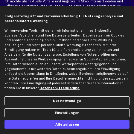
Ich möchte über aktuelle Vorteile und Angebote im Shop informiert werden und
willige in die
Datenschutzerklärung
ein. Eine Abmeldung ist jederzeit möglich.
Endgerätezugriff und Datenverarbeitung für Nutzungsanalyse und
personalisierte Werbung
Zahlungsarten
Wir verwenden Tools, mit denen wir Informationen Ihres Endgeräts
auslesen/speichern und Ihre Daten verarbeiten. Dabei setzen wir Cookies
Kreditkarte
und ähnliche Technologien ein, um Ihnen personalisierte Werbung
Rechnung
Lastschrift
anzuzeigen und nicht-personalisierte Werbung zu schalten. Mit Ihrer
Einwilligung nutzen wir Tools für die Personalisierung von Inhalten und
Anzeigen, für die Nutzungsanalyse, Erstellung von Nutzerprofilen und
Vorkasse
Auswertung unserer Werbekampagnen sowie für Social-Media-Funktionen.
Ihre Daten werden auch an unsere Werbepartner weitergegeben und
gegebenenfalls mit weiteren Daten zusammengeführt. Ihre Einwilligung
Versand
umfasst die Übermittlung in Drittländer, wobei Behörden möglicherweise auf
Ihre Daten zugreifen und Ihre Betroffenenrechte nicht durchgesetzt werden
könnten. Ihre Einwilligung ist jederzeit widerrufbar. Weitere Informationen
finden Sie in unserer
Datenschutzerklärung
.
Nur notwendige
Artikel, Teile, Original und Bestell-Nr. dienen nur zu Vergleichszwecken und sind
Einstellungen
keine Herkunftsbezeichnungen. Die Nennung von Namen, Warenzeichen oder
Markennamen erfolgt nur zu Zwecken der Zuordnung unserer Artikel. Die Angaben
von diesen in Rechnungen an Fahrzeugbesitzer sind nicht statthaft. Die Ware bleibt
Alle zulassen
bis zur Bezahlung unser Eigentum.