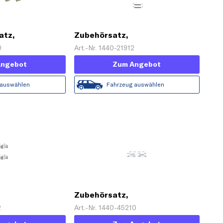
atz,
Zubehörsatz,
se
Feststellbremsbacken
0
Art.-Nr. 1440-21912
Angebot
Zum Angebot
 auswählen
Fahrzeug auswählen
Zubehörsatz,
sbacken
Feststellbremsbacken
2
Art.-Nr. 1440-45210