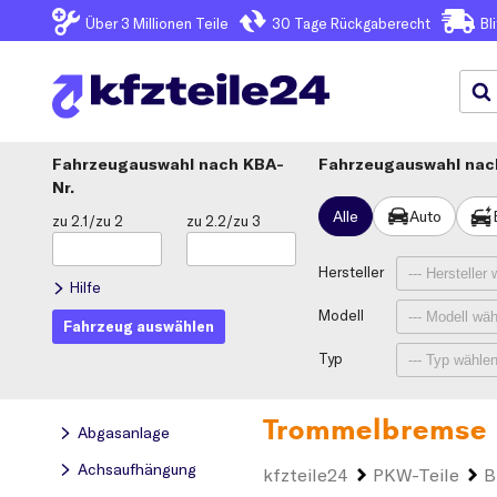
Über 3
Millionen Teile
30 Tage
Rückgaberecht
Bl
Fahrzeugauswahl
KBA-
Fahrzeugauswahl nach
Nr.
Alle
Auto
zu 2.1/zu 2
zu 2.2/zu 3
Hersteller
Hilfe
Modell
Fahrzeug auswählen
Typ
Trommelbremse 
Abgasanlage
Achsaufhängung
kfzteile24
PKW-Teile