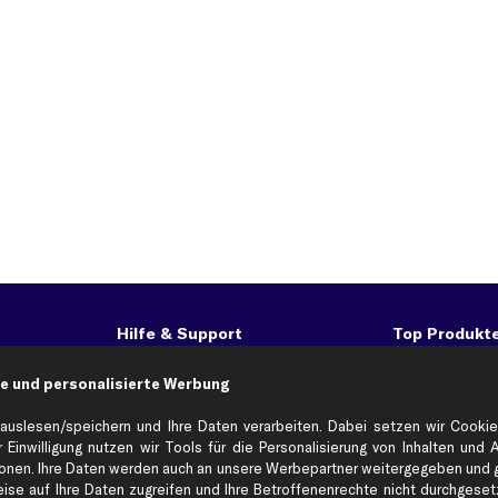
Hilfe & Support
Top Produkt
Kontakt
Auspuff
e und personalisierte Werbung
Datenschutz
Bremsbeläge
ng
AGB
Bremssattel
auslesen/speichern und Ihre Daten verarbeiten. Dabei setzen wir Cookie
 Einwilligung nutzen wir Tools für die Personalisierung von Inhalten und 
Impressum
Bremsscheiben
en. Ihre Daten werden auch an unsere Werbepartner weitergegeben und ge
Whistleblowersystem
Lichtmaschine
se auf Ihre Daten zugreifen und Ihre Betroffenenrechte nicht durchgesetzt