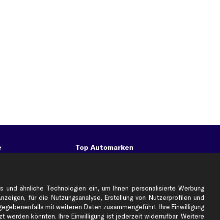
e
Top Automarken
Audi Ersatzteile
BMW Ersatzteile
Ford Ersatzteile
s und ähnliche Technologien ein, um Ihnen personalisierte Werbung
Anzeigen, für die Nutzungsanalyse, Erstellung von Nutzerprofilen und
Mercedes-Benz Ersatzteile
gebenenfalls mit weiteren Daten zusammengeführt. Ihre Einwilligung
Opel Ersatzteile
 werden könnten. Ihre Einwilligung ist jederzeit widerrufbar. Weitere