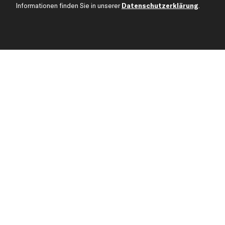
Karriere
Automagazin
Informationen finden Sie in unserer
Datenschutzerklärung
.
Bewertungen
Unsere Marken
Unsere App
Beliebte Autos
Gutscheine
Jetzt APP Downloaden
kfzteile24 Newsletter
Alle Angebote, Rabatte & Specials.
Zahlungsarten
Kreditkarte
Vorka
Rechnung
Lastschrift