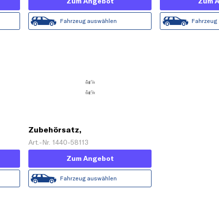
Zum Angebot
Zum 
Fahrzeug auswählen
Fahrzeug
Zubehörsatz,
Feststellbremsbacken
Art.-Nr. 1440-58113
Zum Angebot
Fahrzeug auswählen