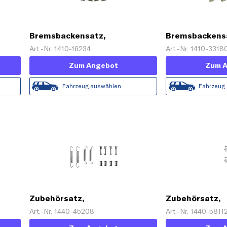
Bremsbackensatz,
Bremsbackens
Feststellbremse
Feststellbrem
Art.-Nr. 1410-16234
Art.-Nr. 1410-3318
Zum Angebot
Zum 
Fahrzeug auswählen
Fahrzeug
Zubehörsatz,
Zubehörsatz,
Feststellbremsbacken
Feststellbrem
Art.-Nr. 1440-45208
Art.-Nr. 1440-5811