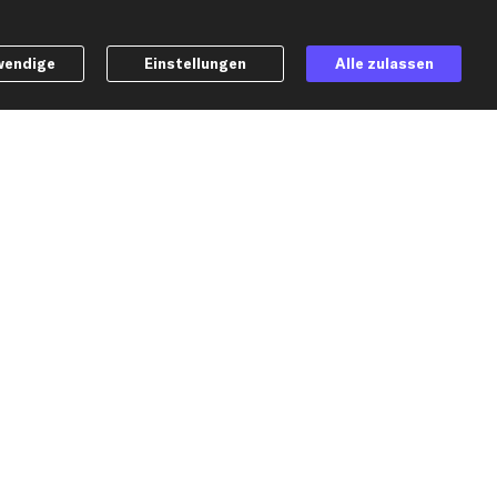
Peugeot Ersatzteile
Renault Ersatzteile
wendige
Einstellungen
Seat Ersatzteile
Alle zulassen
Skoda Ersatzteile
er
VW Ersatzteile
Social Media
h möchte über aktuelle Vorteile und Angebote im Shop informiert werden und
lige in die
Datenschutzerklärung
ein. Eine Abmeldung ist jederzeit möglich.
Versand