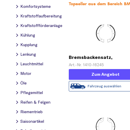
Topseller aus dem Bereich 
Komfortsysteme
Kraftstoff­aufbereitung
Kraftstoff­förderanlage
Kühlung
Kupplung
Lenkung
Bremsbackensatz,
Feststellbremse
Leuchtmittel
Art.-Nr. 1410-16245
Motor
Zum Angebot
Öle
Fahrzeug auswählen
Pflegemittel
Reifen & Felgen
Riementrieb
Saisonartikel