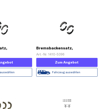
atz,
Bremsbackensatz,
se
Feststellbremse
Art.-Nr. 1410-5396
Angebot
Zum Angebot
 auswählen
Fahrzeug auswählen