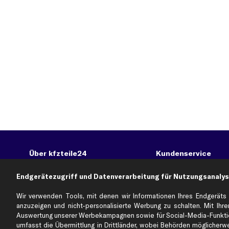
Über kfzteile24
Kundenservice
Über uns
Zahlung
Endgerätezugriff und Datenverarbeitung für Nutzungsanalys
business
plus
Versandinfo
Corporate Webseite
Retoure & Gewährleistu
Wir verwenden Tools, mit denen wir Informationen Ihres Endgeräts 
anzuzeigen und nicht-personalisierte Werbung zu schalten. Mit Ihrer
Partnerprogramm
Austauschartikel
Auswertung unserer Werbekampagnen sowie für Social-Media-Funktion
Werkstätten/Filialen
Häufige Fragen
umfasst die Übermittlung in Drittländer, wobei Behörden möglicherwei