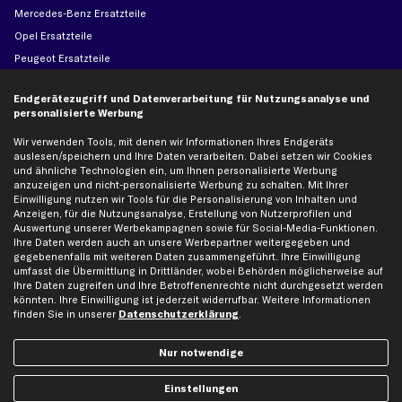
Mercedes-Benz Ersatzteile
Opel Ersatzteile
Peugeot Ersatzteile
Renault Ersatzteile
Endgerätezugriff und Datenverarbeitung für Nutzungsanalyse und
Seat Ersatzteile
personalisierte Werbung
Skoda Ersatzteile
Wir verwenden Tools, mit denen wir Informationen Ihres Endgeräts
VW Ersatzteile
auslesen/speichern und Ihre Daten verarbeiten. Dabei setzen wir Cookies
und ähnliche Technologien ein, um Ihnen personalisierte Werbung
anzuzeigen und nicht-personalisierte Werbung zu schalten. Mit Ihrer
Social Media
Einwilligung nutzen wir Tools für die Personalisierung von Inhalten und
Anzeigen, für die Nutzungsanalyse, Erstellung von Nutzerprofilen und
Auswertung unserer Werbekampagnen sowie für Social-Media-Funktionen.
Ihre Daten werden auch an unsere Werbepartner weitergegeben und
gegebenenfalls mit weiteren Daten zusammengeführt. Ihre Einwilligung
umfasst die Übermittlung in Drittländer, wobei Behörden möglicherweise auf
Jetzt APP Downloaden
Ihre Daten zugreifen und Ihre Betroffenenrechte nicht durchgesetzt werden
könnten. Ihre Einwilligung ist jederzeit widerrufbar. Weitere Informationen
finden Sie in unserer
Datenschutzerklärung
.
Nur notwendige
kfzteile24 Newsletter
Alle Angebote, Rabatte & Specials.
Einstellungen