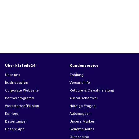
Über kfzteile24
Kundenservice
Über uns
Zahlung
business
plus
Versandinfo
Corporate Webseite
Retoure & Gewährleistung
Partnerprogramm
Austauschartikel
Werkstätten/Filialen
Häufige Fragen
Karriere
Automagazin
Bewertungen
Unsere Marken
Unsere App
Beliebte Autos
Gutscheine