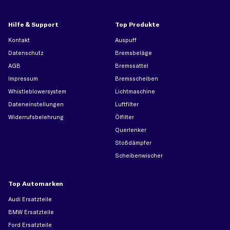
Hilfe & Support
Top Produkte
Kontakt
Auspuff
Datenschutz
Bremsbeläge
AGB
Bremssattel
Impressum
Bremsscheiben
Whistleblowersystem
Lichtmaschine
Dateneinstellungen
Luftfilter
Widerrufsbelehrung
Ölfilter
Querlenker
Stoßdämpfer
Scheibenwischer
Top Automarken
Audi Ersatzteile
BMW Ersatzteile
Ford Ersatzteile