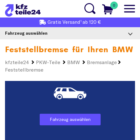
0
1
Gratis
Versand
ab 120 €
Fahrzeug auswählen
Feststellbremse für Ihren
BMW
kfzteile24
PKW-Teile
BMW
Bremsanlage
Feststellbremse
Fahrzeug auswählen