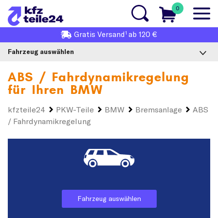
0
1
Gratis
Versand
ab 120 €
Fahrzeug auswählen
ABS / Fahrdynamikregelung
für Ihren
BMW
kfzteile24
PKW-Teile
BMW
Bremsanlage
ABS
/ Fahrdynamikregelung
Fahrzeug auswählen