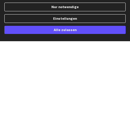
Widerrufsbelehrung
Ölfilter
Nur notwendige
Querlenker
Einstellungen
Stoßdämpfer
Scheibenwischer
Alle zulassen
Top Automarken
Audi Ersatzteile
BMW Ersatzteile
Ford Ersatzteile
Mercedes-Benz Ersatzteile
Opel Ersatzteile
Peugeot Ersatzteile
Renault Ersatzteile
Seat Ersatzteile
Skoda Ersatzteile
VW Ersatzteile