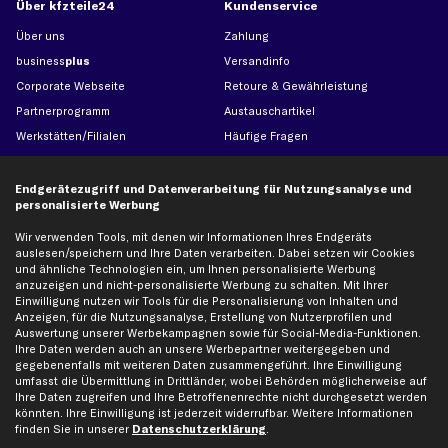
Über kfzteile24
Kundenservice
Über uns
Zahlung
business
plus
Versandinfo
Corporate Webseite
Retoure & Gewährleistung
Partnerprogramm
Austauschartikel
Werkstätten/Filialen
Häufige Fragen
Karriere
Automagazin
Bewertungen
Unsere Marken
Endgerätezugriff und Datenverarbeitung für Nutzungsanalyse und
personalisierte Werbung
Unsere App
Beliebte Autos
Gutscheine
Wir verwenden Tools, mit denen wir Informationen Ihres Endgeräts
auslesen/speichern und Ihre Daten verarbeiten. Dabei setzen wir Cookies
und ähnliche Technologien ein, um Ihnen personalisierte Werbung
anzuzeigen und nicht-personalisierte Werbung zu schalten. Mit Ihrer
Hilfe & Support
Top Produkte
Einwilligung nutzen wir Tools für die Personalisierung von Inhalten und
Anzeigen, für die Nutzungsanalyse, Erstellung von Nutzerprofilen und
Kontakt
Auspuff
Auswertung unserer Werbekampagnen sowie für Social-Media-Funktionen.
Datenschutz
Bremsbeläge
Ihre Daten werden auch an unsere Werbepartner weitergegeben und
gegebenenfalls mit weiteren Daten zusammengeführt. Ihre Einwilligung
AGB
Bremssattel
umfasst die Übermittlung in Drittländer, wobei Behörden möglicherweise auf
Impressum
Bremsscheiben
Ihre Daten zugreifen und Ihre Betroffenenrechte nicht durchgesetzt werden
könnten. Ihre Einwilligung ist jederzeit widerrufbar. Weitere Informationen
Whistleblowersystem
Lichtmaschine
finden Sie in unserer
Datenschutzerklärung
.
Dateneinstellungen
Luftfilter