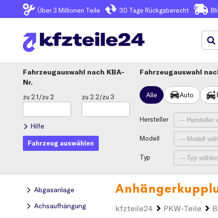
Über 3
Millionen Teile
30 Tage
Rückgaberecht
Bl
Fahrzeugauswahl
KBA-
Fahrzeugauswahl nach
Nr.
Alle
Auto
zu 2.1/zu 2
zu 2.2/zu 3
Hersteller
Hilfe
Modell
Fahrzeug auswählen
Typ
Anhängerkupplu
Abgasanlage
Achsaufhängung
kfzteile24
PKW-Teile