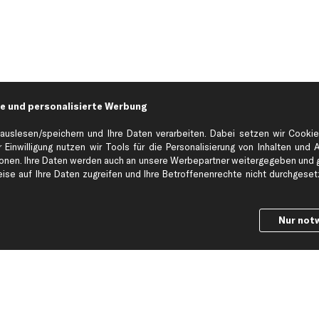
e und personalisierte Werbung
auslesen/speichern und Ihre Daten verarbeiten. Dabei setzen wir Cookie
 Einwilligung nutzen wir Tools für die Personalisierung von Inhalten und 
en. Ihre Daten werden auch an unsere Werbepartner weitergegeben und ge
Hilfe & Support
Top Produkt
se auf Ihre Daten zugreifen und Ihre Betroffenenrechte nicht durchgesetzt
Kontakt
Auspuff
Datenschutz
Bremsbeläge
Nur not
ng
AGB
Bremssattel
Impressum
Bremsscheiben
Whistleblowersystem
Lichtmaschine
Dateneinstellungen
Luftfilter
Widerrufsbelehrung
Ölfilter
Querlenker