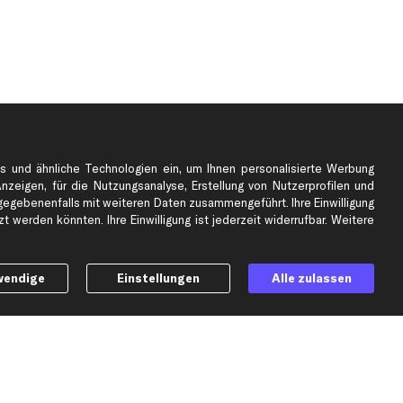
s und ähnliche Technologien ein, um Ihnen personalisierte Werbung
Anzeigen, für die Nutzungsanalyse, Erstellung von Nutzerprofilen und
gebenenfalls mit weiteren Daten zusammengeführt. Ihre Einwilligung
e
Top Automarken
 werden könnten. Ihre Einwilligung ist jederzeit widerrufbar. Weitere
Audi Ersatzteile
BMW Ersatzteile
wendige
Einstellungen
Alle zulassen
Ford Ersatzteile
Mercedes-Benz Ersatzteile
Opel Ersatzteile
Peugeot Ersatzteile
Renault Ersatzteile
Seat Ersatzteile