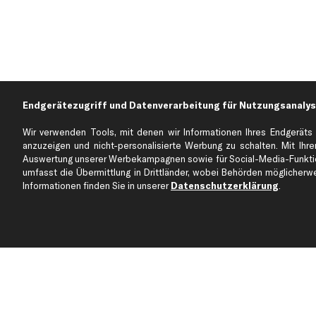
Endgerätezugriff und Datenverarbeitung für Nutzungsanalys
Wir verwenden Tools, mit denen wir Informationen Ihres Endgeräts 
anzuzeigen und nicht-personalisierte Werbung zu schalten. Mit Ihrer
Auswertung unserer Werbekampagnen sowie für Social-Media-Funktion
Über kfzteile24
Kundenservice
umfasst die Übermittlung in Drittländer, wobei Behörden möglicherwei
Über uns
Zahlung
Informationen finden Sie in unserer
Datenschutzerklärung
.
business
plus
Versandinfo
Corporate Webseite
Retoure & Gewährleistu
Partnerprogramm
Austauschartikel
Werkstätten/Filialen
Häufige Fragen
Karriere
Automagazin
Bewertungen
Unsere Marken
Unsere App
Beliebte Autos