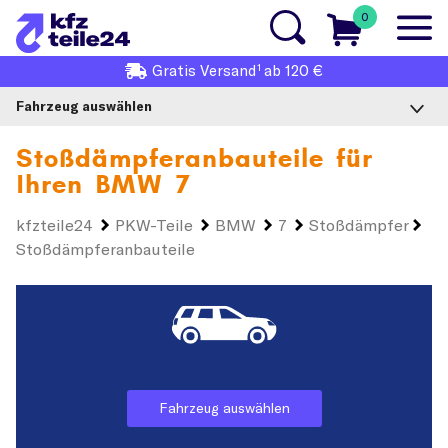
0
1
Gratis
Versand
ab 120 €
Fahrzeug auswählen
Stoßdämpferanbauteile für
Ihren
BMW 7
kfzteile24
PKW-Teile
BMW
7
Stoßdämpfer
Stoßdämpferanbauteile
Fahrzeug auswählen