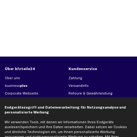
Über kfzteile24
Kundenservice
Über uns
Zahlung
business
plus
Versandinfo
Corporate Webseite
Retoure & Gewährleistung
Partnerprogramm
Austauschartikel
Endgerätezugriff und Datenverarbeitung für Nutzungsanalyse und
Werkstätten/Filialen
Häufige Fragen
personalisierte Werbung
Karriere
Automagazin
Wir verwenden Tools, mit denen wir Informationen Ihres Endgeräts
Bewertungen
Unsere Marken
auslesen/speichern und Ihre Daten verarbeiten. Dabei setzen wir Cookies
Unsere App
Beliebte Autos
und ähnliche Technologien ein, um Ihnen personalisierte Werbung
anzuzeigen und nicht-personalisierte Werbung zu schalten. Mit Ihrer