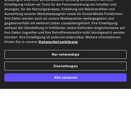
Gutscheine
Einwilligung nutzen wir Tools für die Personalisierung von Inhalten und
Anzeigen, für die Nutzungsanalyse, Erstellung von Nutzerprofilen und
Auswertung unserer Werbekampagnen sowie für Social-Media-Funktionen.
Hilfe & Support
Top Produkte
Ihre Daten werden auch an unsere Werbepartner weitergegeben und
gegebenenfalls mit weiteren Daten zusammengeführt. Ihre Einwilligung
Kontakt
Auspuff
umfasst die Übermittlung in Drittländer, wobei Behörden möglicherweise auf
Ihre Daten zugreifen und Ihre Betroffenenrechte nicht durchgesetzt werden
Datenschutz
Bremsbeläge
könnten. Ihre Einwilligung ist jederzeit widerrufbar. Weitere Informationen
AGB
Bremssattel
finden Sie in unserer
Datenschutzerklärung
.
Impressum
Bremsscheiben
Nur notwendige
Whistleblowersystem
Lichtmaschine
Dateneinstellungen
Luftfilter
Einstellungen
Widerrufsbelehrung
Ölfilter
Alle zulassen
Querlenker
Stoßdämpfer
Scheibenwischer
Top Automarken
Audi Ersatzteile
BMW Ersatzteile