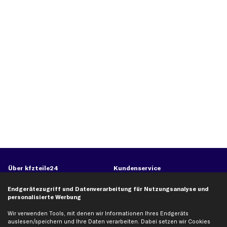
Über kfzteile24
Kundenservice
Über uns
Zahlung
Endgerätezugriff und Datenverarbeitung für Nutzungsanalyse und
business
plus
Versandinfo
personalisierte Werbung
Corporate Webseite
Retoure & Gewährleistung
Wir verwenden Tools, mit denen wir Informationen Ihres Endgeräts
auslesen/speichern und Ihre Daten verarbeiten. Dabei setzen wir Cookies
Partnerprogramm
Austauschartikel