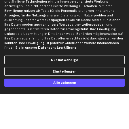
und ähnliche Technologien ein, um Ihnen personalisierte Werbung
Werkstätten/Filialen
Häufige Fragen
anzuzeigen und nicht-personalisierte Werbung zu schalten. Mit Ihrer
Einwilligung nutzen wir Tools für die Personalisierung von Inhalten und
Karriere
Automagazin
Anzeigen, für die Nutzungsanalyse, Erstellung von Nutzerprofilen und
Bewertungen
Unsere Marken
Auswertung unserer Werbekampagnen sowie für Social-Media-Funktionen.
Ihre Daten werden auch an unsere Werbepartner weitergegeben und
Unsere App
Beliebte Autos
gegebenenfalls mit weiteren Daten zusammengeführt. Ihre Einwilligung
Gutscheine
umfasst die Übermittlung in Drittländer, wobei Behörden möglicherweise auf
Ihre Daten zugreifen und Ihre Betroffenenrechte nicht durchgesetzt werden
könnten. Ihre Einwilligung ist jederzeit widerrufbar. Weitere Informationen
finden Sie in unserer
Datenschutzerklärung
.
Hilfe & Support
Top Produkte
Kontakt
Auspuff
Nur notwendige
Datenschutz
Bremsbeläge
Einstellungen
AGB
Bremssattel
Impressum
Bremsscheiben
Alle zulassen
Whistleblowersystem
Lichtmaschine
Dateneinstellungen
Luftfilter
Widerrufsbelehrung
Ölfilter
Querlenker
Stoßdämpfer
Scheibenwischer