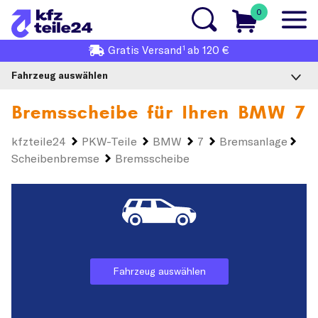
0
1
Gratis
Versand
ab 120 €
Fahrzeug auswählen
Bremsscheibe für Ihren
BMW 7
kfzteile24
PKW-Teile
BMW
7
Bremsanlage
Scheibenbremse
Bremsscheibe
Fahrzeug auswählen