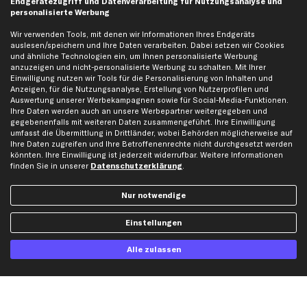
Endgerätezugriff und Datenverarbeitung für Nutzungsanalyse und
personalisierte Werbung
Wir verwenden Tools, mit denen wir Informationen Ihres Endgeräts
Hilfe & Support
Top Produkte
auslesen/speichern und Ihre Daten verarbeiten. Dabei setzen wir Cookies
Kontakt
Auspuff
und ähnliche Technologien ein, um Ihnen personalisierte Werbung
anzuzeigen und nicht-personalisierte Werbung zu schalten. Mit Ihrer
Datenschutz
Bremsbeläge
Einwilligung nutzen wir Tools für die Personalisierung von Inhalten und
Anzeigen, für die Nutzungsanalyse, Erstellung von Nutzerprofilen und
AGB
Bremssattel
Auswertung unserer Werbekampagnen sowie für Social-Media-Funktionen.
Impressum
Bremsscheiben
Ihre Daten werden auch an unsere Werbepartner weitergegeben und
gegebenenfalls mit weiteren Daten zusammengeführt. Ihre Einwilligung
Whistleblowersystem
Lichtmaschine
umfasst die Übermittlung in Drittländer, wobei Behörden möglicherweise auf
Dateneinstellungen
Luftfilter
Ihre Daten zugreifen und Ihre Betroffenenrechte nicht durchgesetzt werden
könnten. Ihre Einwilligung ist jederzeit widerrufbar. Weitere Informationen
Widerrufsbelehrung
Ölfilter
finden Sie in unserer
Datenschutzerklärung
.
Querlenker
Stoßdämpfer
Nur notwendige
Scheibenwischer
Einstellungen
Top Automarken
Alle zulassen
Audi Ersatzteile
BMW Ersatzteile
Ford Ersatzteile