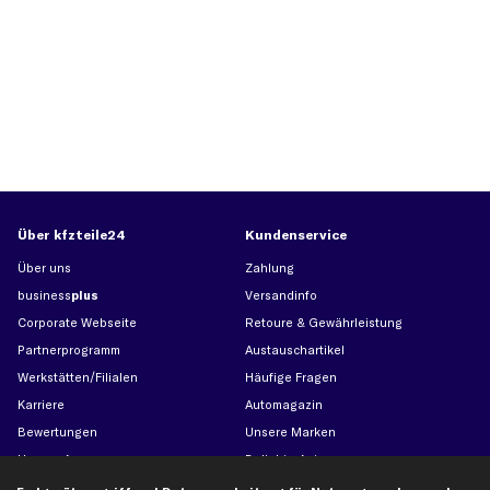
Über kfzteile24
Kundenservice
Über uns
Zahlung
business
plus
Versandinfo
Corporate Webseite
Retoure & Gewährleistung
Partnerprogramm
Austauschartikel
Werkstätten/Filialen
Häufige Fragen
Karriere
Automagazin
Bewertungen
Unsere Marken
Unsere App
Beliebte Autos
Gutscheine