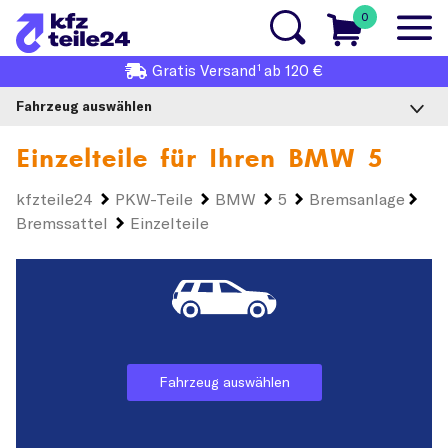
0
1
Gratis
Versand
ab 120 €
Fahrzeug auswählen
Einzelteile für Ihren
BMW 5
kfzteile24
PKW-Teile
BMW
5
Bremsanlage
Bremssattel
Einzelteile
Fahrzeug auswählen