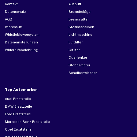
Kontakt
Auspuff
Datenschutz
Bremsbeläge
AGB
Bremssattel
Impressum
Bremsscheiben
Whistleblowersystem
Lichtmaschine
Dateneinstellungen
Luftfilter
Widerrufsbelehrung
Ölfilter
Querlenker
Stoßdämpfer
Scheibenwischer
Top Automarken
Audi Ersatzteile
BMW Ersatzteile
Ford Ersatzteile
Mercedes-Benz Ersatzteile
Opel Ersatzteile
Peugeot Ersatzteile