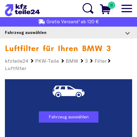
0
1
Gratis
Versand
ab 120 €
Fahrzeug auswählen
Luftfilter für Ihren
BMW 3
kfzteile24
PKW-Teile
BMW
3
Filter
Luftfilter
Fahrzeug auswählen