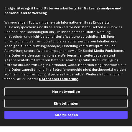
Endgerätezugriff und Datenverarbeitung für Nutzungsanalyse und
personalisierte Werbung
Zahlungsarten
Wir verwenden Tools, mit denen wir Informationen Ihres Endgeräts
auslesen/speichern und Ihre Daten verarbeiten. Dabei setzen wir Cookies
und ähnliche Technologien ein, um Ihnen personalisierte Werbung
Kreditkarte
Rechnung
Lastschrift
anzuzeigen und nicht-personalisierte Werbung zu schalten. Mit Ihrer
Einwilligung nutzen wir Tools für die Personalisierung von Inhalten und
Anzeigen, für die Nutzungsanalyse, Erstellung von Nutzerprofilen und
Vorkasse
Auswertung unserer Werbekampagnen sowie für Social-Media-Funktionen.
Ihre Daten werden auch an unsere Werbepartner weitergegeben und
gegebenenfalls mit weiteren Daten zusammengeführt. Ihre Einwilligung
Versand
umfasst die Übermittlung in Drittländer, wobei Behörden möglicherweise auf
Ihre Daten zugreifen und Ihre Betroffenenrechte nicht durchgesetzt werden
könnten. Ihre Einwilligung ist jederzeit widerrufbar. Weitere Informationen
finden Sie in unserer
Datenschutzerklärung
.
Nur notwendige
Artikel, Teile, Original und Bestell-Nr. dienen nur zu Vergleichszwecken und sind
Einstellungen
keine Herkunftsbezeichnungen. Die Nennung von Namen, Warenzeichen oder
Markennamen erfolgt nur zu Zwecken der Zuordnung unserer Artikel. Die Angaben
von diesen in Rechnungen an Fahrzeugbesitzer sind nicht statthaft. Die Ware bleibt
Alle zulassen
bis zur Bezahlung unser Eigentum.
Die hier dargestellten Daten, insbesondere die gesamte Datenbank, dürfen nicht