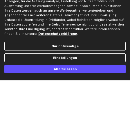
Anzeigen, für die Nutzungsanalyse, Erstellung von Nutzerprofilen und
Auswertung unserer Werbekampagnen sowie für Social-Media-Funktionen.
Ihre Daten werden auch an unsere Werbepartner weitergegeben und
Hilfe & Support
Top Produkte
gegebenenfalls mit weiteren Daten zusammengeführt. Ihre Einwilligung
umfasst die Übermittlung in Drittländer, wobei Behörden möglicherweise auf
Kontakt
Auspuff
Ihre Daten zugreifen und Ihre Betroffenenrechte nicht durchgesetzt werden
Datenschutz
Bremsbeläge
könnten. Ihre Einwilligung ist jederzeit widerrufbar. Weitere Informationen
finden Sie in unserer
Datenschutzerklärung
.
AGB
Bremssattel
Impressum
Bremsscheiben
Nur notwendige
Whistleblowersystem
Lichtmaschine
Dateneinstellungen
Luftfilter
Einstellungen
Widerrufsbelehrung
Ölfilter
Alle zulassen
Querlenker
Stoßdämpfer
Scheibenwischer
Top Automarken
Audi Ersatzteile
BMW Ersatzteile
Ford Ersatzteile