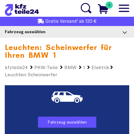
0
1
Gratis
Versand
ab 120 €
Fahrzeug auswählen
Leuchten: Scheinwerfer für
Ihren
BMW 1
kfzteile24
PKW-Teile
BMW
1
Elektrik
Leuchten: Scheinwerfer
Fahrzeug auswählen