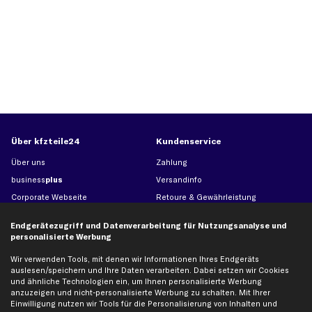
Über kfzteile24
Kundenservice
Über uns
Zahlung
business
plus
Versandinfo
Corporate Webseite
Retoure & Gewährleistung
Partnerprogramm
Austauschartikel
Endgerätezugriff und Datenverarbeitung für Nutzungsanalyse und
Werkstätten/Filialen
Häufige Fragen
personalisierte Werbung
Karriere
Automagazin
Wir verwenden Tools, mit denen wir Informationen Ihres Endgeräts
Bewertungen
Unsere Marken
auslesen/speichern und Ihre Daten verarbeiten. Dabei setzen wir Cookies
und ähnliche Technologien ein, um Ihnen personalisierte Werbung
Unsere App
Beliebte Autos
anzuzeigen und nicht-personalisierte Werbung zu schalten. Mit Ihrer
Gutscheine
Einwilligung nutzen wir Tools für die Personalisierung von Inhalten und