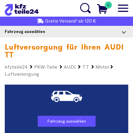
0
1
Gratis
Versand
ab 120 €
Fahrzeug auswählen
Luftversorgung für Ihren
AUDI
TT
kfzteile24
PKW-Teile
AUDI
TT
Motor
Luftversorgung
Fahrzeug auswählen