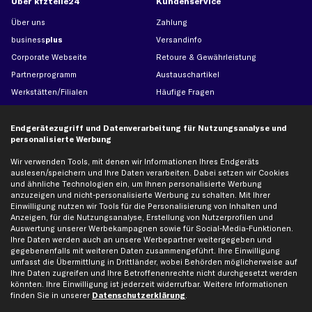
Über kfzteile24
Kundenservice
Über uns
Zahlung
business
plus
Versandinfo
Corporate Webseite
Retoure & Gewährleistung
Partnerprogramm
Austauschartikel
Werkstätten/Filialen
Häufige Fragen
Karriere
Automagazin
Bewertungen
Unsere Marken
Endgerätezugriff und Datenverarbeitung für Nutzungsanalyse und
personalisierte Werbung
Unsere App
Beliebte Autos
Gutscheine
Wir verwenden Tools, mit denen wir Informationen Ihres Endgeräts
auslesen/speichern und Ihre Daten verarbeiten. Dabei setzen wir Cookies
und ähnliche Technologien ein, um Ihnen personalisierte Werbung
anzuzeigen und nicht-personalisierte Werbung zu schalten. Mit Ihrer
Hilfe & Support
Top Produkte
Einwilligung nutzen wir Tools für die Personalisierung von Inhalten und
Anzeigen, für die Nutzungsanalyse, Erstellung von Nutzerprofilen und
Kontakt
Auspuff
Auswertung unserer Werbekampagnen sowie für Social-Media-Funktionen.
Datenschutz
Bremsbeläge
Ihre Daten werden auch an unsere Werbepartner weitergegeben und
gegebenenfalls mit weiteren Daten zusammengeführt. Ihre Einwilligung
AGB
Bremssattel
umfasst die Übermittlung in Drittländer, wobei Behörden möglicherweise auf
Impressum
Bremsscheiben
Ihre Daten zugreifen und Ihre Betroffenenrechte nicht durchgesetzt werden
könnten. Ihre Einwilligung ist jederzeit widerrufbar. Weitere Informationen
Whistleblowersystem
Lichtmaschine
finden Sie in unserer
Datenschutzerklärung
.
Dateneinstellungen
Luftfilter