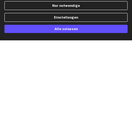
Widerrufsbelehrung
Ölfilter
Nur notwendige
Querlenker
Einstellungen
Stoßdämpfer
Scheibenwischer
Alle zulassen
Top Automarken
Audi Ersatzteile
BMW Ersatzteile
Ford Ersatzteile
Mercedes-Benz Ersatzteile
Opel Ersatzteile
Peugeot Ersatzteile
Renault Ersatzteile
Seat Ersatzteile
Skoda Ersatzteile
VW Ersatzteile