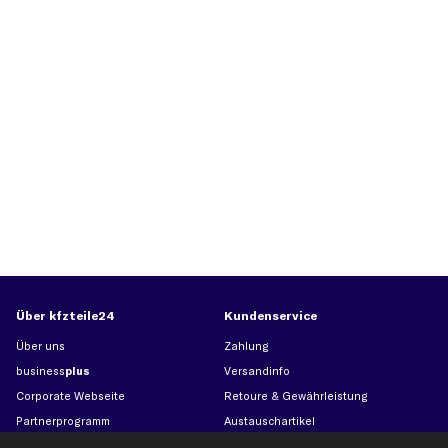
Über kfzteile24
Kundenservice
Über uns
Zahlung
business
plus
Versandinfo
Corporate Webseite
Retoure & Gewährleistung
Partnerprogramm
Austauschartikel
Werkstätten/Filialen
Häufige Fragen