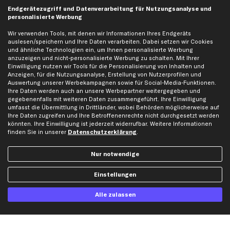
Endgerätezugriff und Datenverarbeitung für Nutzungsanalyse und
Karriere
Automagazin
personalisierte Werbung
Bewertungen
Unsere Marken
Wir verwenden Tools, mit denen wir Informationen Ihres Endgeräts
Unsere App
Beliebte Autos
auslesen/speichern und Ihre Daten verarbeiten. Dabei setzen wir Cookies
und ähnliche Technologien ein, um Ihnen personalisierte Werbung
Gutscheine
anzuzeigen und nicht-personalisierte Werbung zu schalten. Mit Ihrer
Einwilligung nutzen wir Tools für die Personalisierung von Inhalten und
Anzeigen, für die Nutzungsanalyse, Erstellung von Nutzerprofilen und
Hilfe & Support
Top Produkte
Auswertung unserer Werbekampagnen sowie für Social-Media-Funktionen.
Ihre Daten werden auch an unsere Werbepartner weitergegeben und
Kontakt
Auspuff
gegebenenfalls mit weiteren Daten zusammengeführt. Ihre Einwilligung
Datenschutz
Bremsbeläge
umfasst die Übermittlung in Drittländer, wobei Behörden möglicherweise auf
Ihre Daten zugreifen und Ihre Betroffenenrechte nicht durchgesetzt werden
AGB
Bremssattel
könnten. Ihre Einwilligung ist jederzeit widerrufbar. Weitere Informationen
finden Sie in unserer
Datenschutzerklärung
.
Impressum
Bremsscheiben
Whistleblowersystem
Lichtmaschine
Nur notwendige
Dateneinstellungen
Luftfilter
Widerrufsbelehrung
Ölfilter
Einstellungen
Querlenker
Alle zulassen
Stoßdämpfer
Scheibenwischer