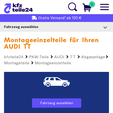
0
1
Gratis
Versand
ab 120 €
Fahrzeug auswählen
Montageeinzelteile für Ihren
AUDI TT
kfzteile24
PKW-Teile
AUDI
TT
Abgasanlage
Montageteile
Montageeinzelteile
Fahrzeug auswählen