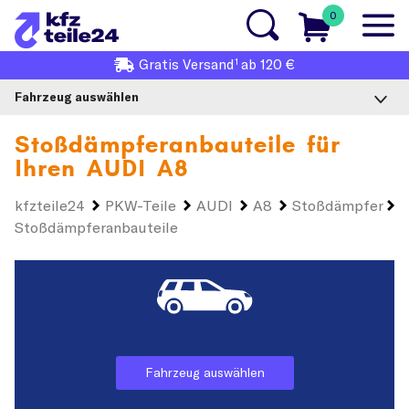
0
1
Gratis
Versand
ab 120 €
Fahrzeug auswählen
Stoßdämpferanbauteile für
Ihren
AUDI A8
kfzteile24
PKW-Teile
AUDI
A8
Stoßdämpfer
Stoßdämpferanbauteile
Fahrzeug auswählen