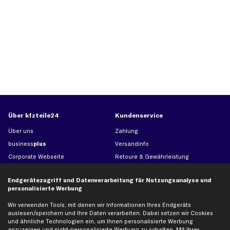
Über kfzteile24
Kundenservice
Über uns
Zahlung
business
plus
Versandinfo
Corporate Webseite
Retoure & Gewährleistung
Partnerprogramm
Austauschartikel
Endgerätezugriff und Datenverarbeitung für Nutzungsanalyse und
Werkstätten/Filialen
Häufige Fragen
personalisierte Werbung
Karriere
Automagazin
Wir verwenden Tools, mit denen wir Informationen Ihres Endgeräts
Bewertungen
Unsere Marken
auslesen/speichern und Ihre Daten verarbeiten. Dabei setzen wir Cookies
Unsere App
Beliebte Autos
und ähnliche Technologien ein, um Ihnen personalisierte Werbung
anzuzeigen und nicht-personalisierte Werbung zu schalten. Mit Ihrer