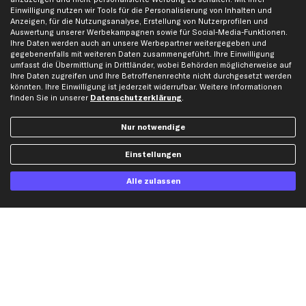
Gutscheine
Einwilligung nutzen wir Tools für die Personalisierung von Inhalten und
Anzeigen, für die Nutzungsanalyse, Erstellung von Nutzerprofilen und
Auswertung unserer Werbekampagnen sowie für Social-Media-Funktionen.
Hilfe & Support
Top Produkte
Ihre Daten werden auch an unsere Werbepartner weitergegeben und
gegebenenfalls mit weiteren Daten zusammengeführt. Ihre Einwilligung
Kontakt
Auspuff
umfasst die Übermittlung in Drittländer, wobei Behörden möglicherweise auf
Ihre Daten zugreifen und Ihre Betroffenenrechte nicht durchgesetzt werden
Datenschutz
Bremsbeläge
könnten. Ihre Einwilligung ist jederzeit widerrufbar. Weitere Informationen
AGB
Bremssattel
finden Sie in unserer
Datenschutzerklärung
.
Impressum
Bremsscheiben
Nur notwendige
Whistleblowersystem
Lichtmaschine
Dateneinstellungen
Luftfilter
Einstellungen
Widerrufsbelehrung
Ölfilter
Alle zulassen
Querlenker
Stoßdämpfer
Scheibenwischer
Top Automarken
Audi Ersatzteile
BMW Ersatzteile