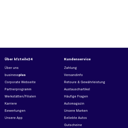
Über kfzteile24
Kundenservice
Über uns
Zahlung
business
plus
Versandinfo
Corporate Webseite
Retoure & Gewährleistung
Partnerprogramm
Austauschartikel
Werkstätten/Filialen
Häufige Fragen
Karriere
Automagazin
Bewertungen
Unsere Marken
Unsere App
Beliebte Autos
Gutscheine