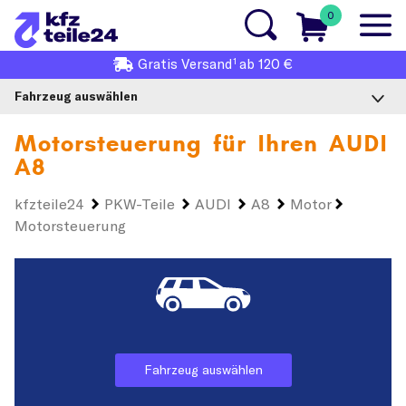
0
1
Gratis
Versand
ab 120 €
Fahrzeug auswählen
Motorsteuerung für Ihren
AUDI
A8
kfzteile24
PKW-Teile
AUDI
A8
Motor
Motorsteuerung
Fahrzeug auswählen