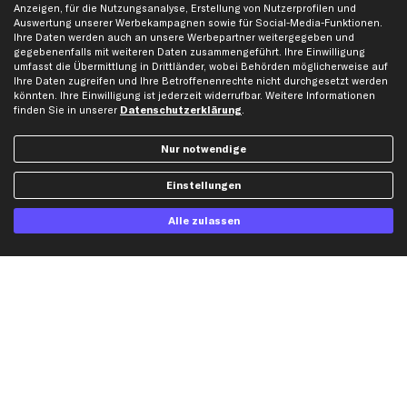
Anzeigen, für die Nutzungsanalyse, Erstellung von Nutzerprofilen und
Mercedes-Benz Ersatzteile
Auswertung unserer Werbekampagnen sowie für Social-Media-Funktionen.
Opel Ersatzteile
Ihre Daten werden auch an unsere Werbepartner weitergegeben und
gegebenenfalls mit weiteren Daten zusammengeführt. Ihre Einwilligung
Peugeot Ersatzteile
umfasst die Übermittlung in Drittländer, wobei Behörden möglicherweise auf
Renault Ersatzteile
Ihre Daten zugreifen und Ihre Betroffenenrechte nicht durchgesetzt werden
könnten. Ihre Einwilligung ist jederzeit widerrufbar. Weitere Informationen
Seat Ersatzteile
finden Sie in unserer
Datenschutzerklärung
.
Skoda Ersatzteile
VW Ersatzteile
Nur notwendige
Einstellungen
Social Media
Alle zulassen
Jetzt APP Downloaden
kfzteile24 Newsletter
Alle Angebote, Rabatte & Specials.