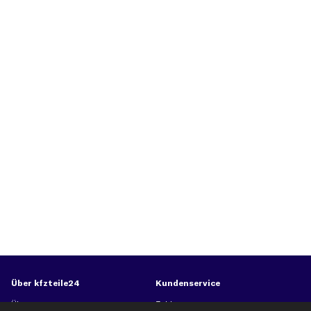
Über kfzteile24
Kundenservice
Über uns
Zahlung