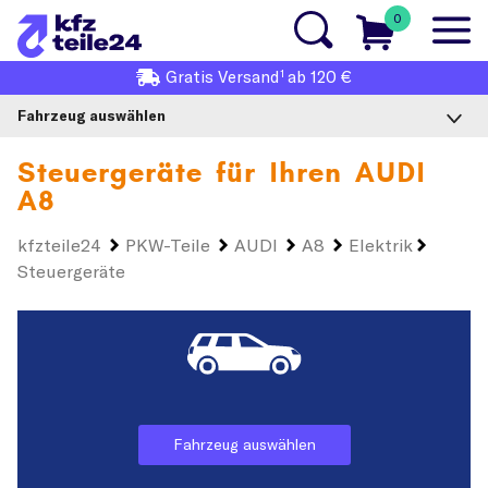
0
1
Gratis
Versand
ab 120 €
Fahrzeug auswählen
Steuergeräte für Ihren
AUDI
A8
kfzteile24
PKW-Teile
AUDI
A8
Elektrik
Steuergeräte
Fahrzeug auswählen