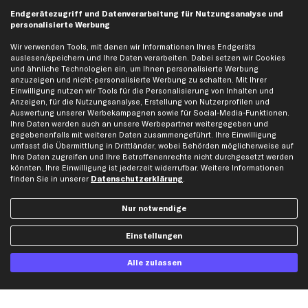
business
plus
Versandinfo
Endgerätezugriff und Datenverarbeitung für Nutzungsanalyse und
personalisierte Werbung
Corporate Webseite
Retoure & Gewährleistung
Partnerprogramm
Austauschartikel
Wir verwenden Tools, mit denen wir Informationen Ihres Endgeräts
auslesen/speichern und Ihre Daten verarbeiten. Dabei setzen wir Cookies
Werkstätten/Filialen
Häufige Fragen
und ähnliche Technologien ein, um Ihnen personalisierte Werbung
Karriere
Automagazin
anzuzeigen und nicht-personalisierte Werbung zu schalten. Mit Ihrer
Einwilligung nutzen wir Tools für die Personalisierung von Inhalten und
Bewertungen
Unsere Marken
Anzeigen, für die Nutzungsanalyse, Erstellung von Nutzerprofilen und
Auswertung unserer Werbekampagnen sowie für Social-Media-Funktionen.
Unsere App
Beliebte Autos
Ihre Daten werden auch an unsere Werbepartner weitergegeben und
Gutscheine
gegebenenfalls mit weiteren Daten zusammengeführt. Ihre Einwilligung
umfasst die Übermittlung in Drittländer, wobei Behörden möglicherweise auf
Ihre Daten zugreifen und Ihre Betroffenenrechte nicht durchgesetzt werden
könnten. Ihre Einwilligung ist jederzeit widerrufbar. Weitere Informationen
Hilfe & Support
Top Produkte
finden Sie in unserer
Datenschutzerklärung
.
Kontakt
Auspuff
Datenschutz
Bremsbeläge
Nur notwendige
AGB
Bremssattel
Einstellungen
Impressum
Bremsscheiben
Whistleblowersystem
Lichtmaschine
Alle zulassen
Dateneinstellungen
Luftfilter
Widerrufsbelehrung
Ölfilter