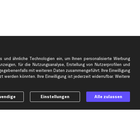
s und ähnliche Technologien ein, um Ihnen personalisierte Werbung
Anzeigen, für die Nutzungsanalyse, Erstellung von Nutzerprofilen und
gebenenfalls mit weiteren Daten zusammengeführt. Ihre Einwilligung
e
Top Automarken
 werden könnten. Ihre Einwilligung ist jederzeit widerrufbar. Weitere
Audi Ersatzteile
BMW Ersatzteile
wendige
Einstellungen
Alle zulassen
Ford Ersatzteile
Mercedes-Benz Ersatzteile
Opel Ersatzteile
Peugeot Ersatzteile
Renault Ersatzteile
Seat Ersatzteile