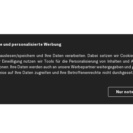
e und personalisierte Werbung
auslesen/speichern und Ihre Daten verarbeiten. Dabei setzen wir Cookie
 Einwilligung nutzen wir Tools für die Personalisierung von Inhalten und 
en. Ihre Daten werden auch an unsere Werbepartner weitergegeben und ge
Hilfe & Support
Top Produkt
se auf Ihre Daten zugreifen und Ihre Betroffenenrechte nicht durchgesetzt
Kontakt
Auspuff
Datenschutz
Bremsbeläge
Nur not
ng
AGB
Bremssattel
Impressum
Bremsscheiben
Whistleblowersystem
Lichtmaschine
Dateneinstellungen
Luftfilter
Widerrufsbelehrung
Ölfilter
Querlenker