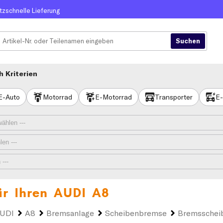
itzschnelle Lieferung
 Kriterien
E-Auto
Motorrad
E-Motorrad
Transporter
E-
ür Ihren
AUDI A8
UDI
A8
Bremsanlage
Scheibenbremse
Bremsschei