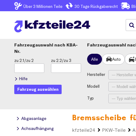
Über 3
Millionen Teile
30 Tage
Rückgaberecht
Bl
Fahrzeugauswahl
KBA-
Fahrzeugauswahl nach
Nr.
Alle
Auto
zu 2.1/zu 2
zu 2.2/zu 3
Hersteller
Hilfe
Modell
Fahrzeug auswählen
Typ
Bremsscheibe f
Abgasanlage
Achsaufhängung
kfzteile24
PKW-Teile
A