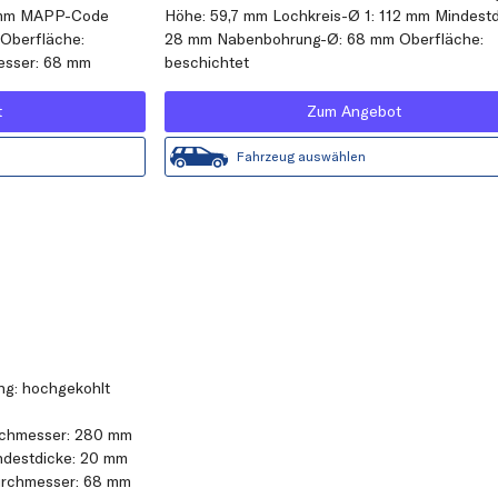
2 mm MAPP-Code
Höhe: 59,7 mm Lochkreis-Ø 1: 112 mm Mindestd
Oberfläche:
28 mm Nabenbohrung-Ø: 68 mm Oberfläche:
esser: 68 mm
beschichtet
t
Zum Angebot
Fahrzeug auswählen
ung: hochgekohlt
rchmesser: 280 mm
ndestdicke: 20 mm
urchmesser: 68 mm