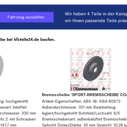
Wir haben 4 Teile in der Kate
Fahrzeug auswählen
wir Ihnen passende Teile prä
e bei kfzteile24.de kaufen.
Bremsscheibe 'SPORT-BREMSSCHEIBE COA
ung: hochgekohlt
Artikel-Eigenschaften: ABE-Nr: KBA 60872
nart: belüftet
Außendurchmesser: 321 mm Bearbeitung:
urchmesser: 330 mm
legiert/hochgekohlt Bohrbild/Lochzahl: 6/5
fo 2: mit Schrauben
Bremsscheibenart: außenbelüftet Bremsscheib
 147,7 mm
Gelocht Dicke/Stärke: 30 mm Gewicht: 10,26 k