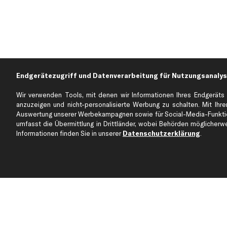
Endgerätezugriff und Datenverarbeitung für Nutzungsanalys
Wir verwenden Tools, mit denen wir Informationen Ihres Endgeräts 
anzuzeigen und nicht-personalisierte Werbung zu schalten. Mit Ihrer
Auswertung unserer Werbekampagnen sowie für Social-Media-Funktion
Über kfzteile24
Kundenservice
umfasst die Übermittlung in Drittländer, wobei Behörden möglicherwei
Über uns
Zahlung
Informationen finden Sie in unserer
Datenschutzerklärung
.
business
plus
Versandinfo
Corporate Webseite
Retoure & Gewährleistu
Partnerprogramm
Austauschartikel
Werkstätten/Filialen
Häufige Fragen
Karriere
Automagazin
Bewertungen
Unsere Marken
Unsere App
Beliebte Autos