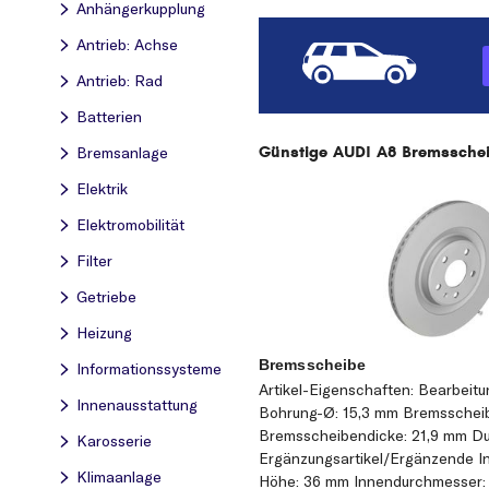
Anhängerkupplung
Antrieb: Achse
Antrieb: Rad
Batterien
Günstige AUDI A8 Bremsscheib
Bremsanlage
Elektrik
Elektromobilität
Filter
Getriebe
Heizung
Bremsscheibe
Informationssysteme
Artikel-Eigenschaften: Bearbeit
Innenausstattung
Bohrung-Ø: 15,3 mm Bremsscheibe
Bremsscheibendicke: 21,9 mm D
Karosserie
Ergänzungsartikel/Ergänzende In
Klimaanlage
Höhe: 36 mm Innendurchmesser: