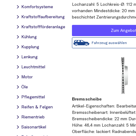
Lochanzahl: 5 Lochkreis-Ø: 11
Komfortsysteme
vorhanden Mindestdicke: 20 mm 
Kraftstoff­aufbereitung
beschichtet Zentrierungsdurchm
Kraftstoff­förderanlage
Zum Angebo
Kühlung
Fahrzeug auswählen
Kupplung
Lenkung
Leuchtmittel
Motor
Öle
Pflegemittel
Bremsscheibe
Artikel-Eigenschaften: Bearbeit
Reifen & Felgen
Bremsscheibenart: Innenbelüftet
Riementrieb
Bremsscheibendicke: 22 mm Du
Höhe: 46,4 mm Lochanzahl: 5 Mi
Saisonartikel
Oberfläche: lackiert Radnabend