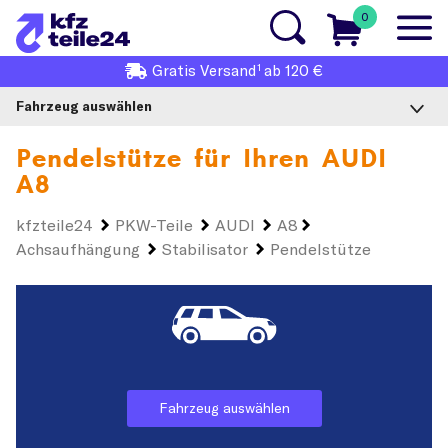
0
1
Gratis
Versand
ab 120 €
Fahrzeug auswählen
Pendelstütze für Ihren
AUDI
A8
kfzteile24
PKW-Teile
AUDI
A8
Achsaufhängung
Stabilisator
Pendelstütze
Fahrzeug auswählen