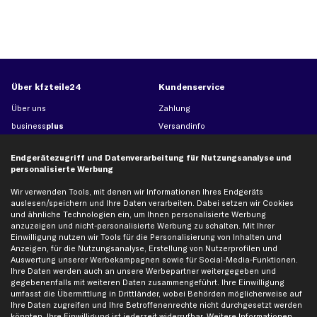
Über kfzteile24
Kundenservice
Über uns
Zahlung
business
plus
Versandinfo
Corporate Webseite
Retoure & Gewährleistung
Endgerätezugriff und Datenverarbeitung für Nutzungsanalyse und
Partnerprogramm
Austauschartikel
personalisierte Werbung
Werkstätten/Filialen
Häufige Fragen
Wir verwenden Tools, mit denen wir Informationen Ihres Endgeräts
Karriere
Automagazin
auslesen/speichern und Ihre Daten verarbeiten. Dabei setzen wir Cookies
Bewertungen
Unsere Marken
und ähnliche Technologien ein, um Ihnen personalisierte Werbung
anzuzeigen und nicht-personalisierte Werbung zu schalten. Mit Ihrer
Unsere App
Beliebte Autos
Einwilligung nutzen wir Tools für die Personalisierung von Inhalten und
Anzeigen, für die Nutzungsanalyse, Erstellung von Nutzerprofilen und
Gutscheine
Auswertung unserer Werbekampagnen sowie für Social-Media-Funktionen.
Ihre Daten werden auch an unsere Werbepartner weitergegeben und
gegebenenfalls mit weiteren Daten zusammengeführt. Ihre Einwilligung
Hilfe & Support
Top Produkte
umfasst die Übermittlung in Drittländer, wobei Behörden möglicherweise auf
Ihre Daten zugreifen und Ihre Betroffenenrechte nicht durchgesetzt werden
Kontakt
Auspuff
könnten. Ihre Einwilligung ist jederzeit widerrufbar. Weitere Informationen