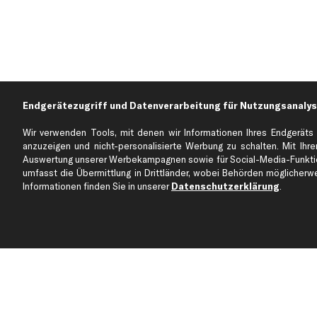
Endgerätezugriff und Datenverarbeitung für Nutzungsanalys
Wir verwenden Tools, mit denen wir Informationen Ihres Endgeräts 
anzuzeigen und nicht-personalisierte Werbung zu schalten. Mit Ihrer
Auswertung unserer Werbekampagnen sowie für Social-Media-Funktion
Über kfzteile24
Kundenservice
umfasst die Übermittlung in Drittländer, wobei Behörden möglicherwei
Über uns
Zahlung
Informationen finden Sie in unserer
Datenschutzerklärung
.
business
plus
Versandinfo
Corporate Webseite
Retoure & Gewährleistu
Partnerprogramm
Austauschartikel
Werkstätten/Filialen
Häufige Fragen
Karriere
Automagazin
Bewertungen
Unsere Marken
Unsere App
Beliebte Autos