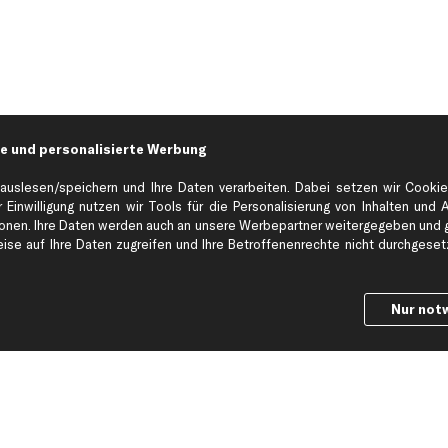
e und personalisierte Werbung
auslesen/speichern und Ihre Daten verarbeiten. Dabei setzen wir Cookie
 Einwilligung nutzen wir Tools für die Personalisierung von Inhalten und 
en. Ihre Daten werden auch an unsere Werbepartner weitergegeben und ge
Hilfe & Support
Top Produkt
se auf Ihre Daten zugreifen und Ihre Betroffenenrechte nicht durchgesetzt
Kontakt
Auspuff
Datenschutz
Bremsbeläge
Nur not
ng
AGB
Bremssattel
Impressum
Bremsscheiben
Whistleblowersystem
Lichtmaschine
Dateneinstellungen
Luftfilter
Widerrufsbelehrung
Ölfilter
Querlenker