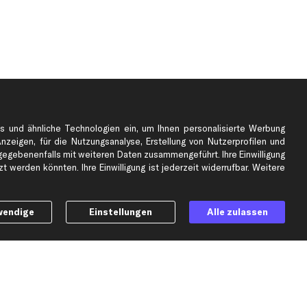
s und ähnliche Technologien ein, um Ihnen personalisierte Werbung
Anzeigen, für die Nutzungsanalyse, Erstellung von Nutzerprofilen und
gebenenfalls mit weiteren Daten zusammengeführt. Ihre Einwilligung
e
Top Automarken
 werden könnten. Ihre Einwilligung ist jederzeit widerrufbar. Weitere
Audi Ersatzteile
BMW Ersatzteile
wendige
Einstellungen
Alle zulassen
Ford Ersatzteile
Mercedes-Benz Ersatzteile
Opel Ersatzteile
Peugeot Ersatzteile
Renault Ersatzteile
Seat Ersatzteile