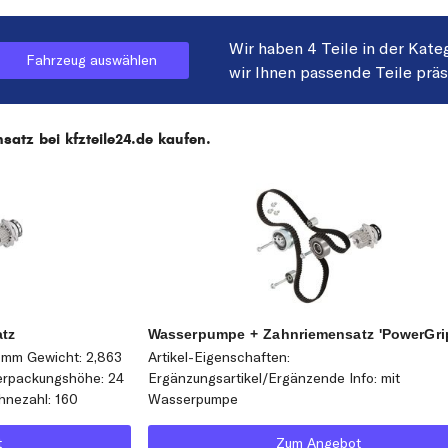
Wir haben 4 Teile in der Kate
Fahrzeug auswählen
wir Ihnen passende Teile prä
atz bei kfzteile24.de kaufen.
tz
Wasserpumpe + Zahnriemensatz 'PowerGri
5 mm Gewicht: 2,863
Artikel-Eigenschaften:
Verpackungshöhe: 24
Ergänzungsartikel/Ergänzende Info: mit
hnezahl: 160
Wasserpumpe
t
Zum Angebot