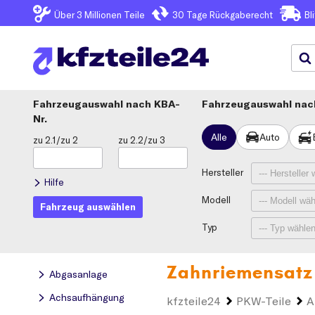
Über 3
Millionen Teile
30 Tage
Rückgaberecht
Bl
Fahrzeugauswahl
KBA-
Fahrzeugauswahl nach
Nr.
Alle
Auto
zu 2.1/zu 2
zu 2.2/zu 3
Hersteller
Hilfe
Modell
Fahrzeug auswählen
Typ
Zahnriemensatz
Abgasanlage
Achsaufhängung
kfzteile24
PKW-Teile
A