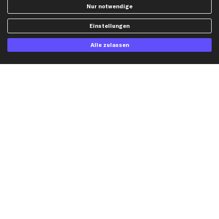
AGB
Bremssattel
Nur notwendige
Impressum
Bremsscheiben
Einstellungen
Whistleblowersystem
Lichtmaschine
Dateneinstellungen
Luftfilter
Alle zulassen
Widerrufsbelehrung
Ölfilter
Querlenker
Stoßdämpfer
Scheibenwischer
Top Automarken
Audi Ersatzteile
BMW Ersatzteile
Ford Ersatzteile
Mercedes-Benz Ersatzteile
Opel Ersatzteile
Peugeot Ersatzteile
Renault Ersatzteile
Seat Ersatzteile