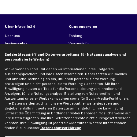
Über kfzteile24
Kundenservice
Über uns
Zahlung
business
plus
Versandinfo
Corporate Webseite
Retoure & Gewährleistung
Endgerätezugriff und Datenverarbeitung für Nutzungsanalyse und
Partnerprogramm
Austauschartikel
personalisierte Werbung
Werkstätten/Filialen
Häufige Fragen
Wir verwenden Tools, mit denen wir Informationen Ihres Endgeräts
Karriere
Automagazin
auslesen/speichern und Ihre Daten verarbeiten. Dabei setzen wir Cookies
und ähnliche Technologien ein, um Ihnen personalisierte Werbung
Bewertungen
Unsere Marken
anzuzeigen und nicht-personalisierte Werbung zu schalten. Mit Ihrer
Einwilligung nutzen wir Tools für die Personalisierung von Inhalten und
Unsere App
Beliebte Autos
Anzeigen, für die Nutzungsanalyse, Erstellung von Nutzerprofilen und
Gutscheine
Auswertung unserer Werbekampagnen sowie für Social-Media-Funktionen.
Ihre Daten werden auch an unsere Werbepartner weitergegeben und
gegebenenfalls mit weiteren Daten zusammengeführt. Ihre Einwilligung
umfasst die Übermittlung in Drittländer, wobei Behörden möglicherweise auf
Hilfe & Support
Top Produkte
Ihre Daten zugreifen und Ihre Betroffenenrechte nicht durchgesetzt werden
Kontakt
Auspuff
könnten. Ihre Einwilligung ist jederzeit widerrufbar. Weitere Informationen
finden Sie in unserer
Datenschutzerklärung
.
Datenschutz
Bremsbeläge