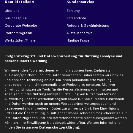
Über kfzteile24
Kundenservice
Über uns
Zahlung
business
plus
Versandinfo
Corporate Webseite
Retoure & Gewährleistung
Partnerprogramm
Austauschartikel
Werkstätten/Filialen
Häufige Fragen
Karriere
Automagazin
Bewertungen
Unsere Marken
Endgerätezugriff und Datenverarbeitung für Nutzungsanalyse und
personalisierte Werbung
Unsere App
Beliebte Autos
Gutscheine
Wir verwenden Tools, mit denen wir Informationen Ihres Endgeräts
auslesen/speichern und Ihre Daten verarbeiten. Dabei setzen wir Cookies
und ähnliche Technologien ein, um Ihnen personalisierte Werbung
anzuzeigen und nicht-personalisierte Werbung zu schalten. Mit Ihrer
Hilfe & Support
Top Produkte
Einwilligung nutzen wir Tools für die Personalisierung von Inhalten und
Anzeigen, für die Nutzungsanalyse, Erstellung von Nutzerprofilen und
Kontakt
Auspuff
Auswertung unserer Werbekampagnen sowie für Social-Media-Funktionen.
Datenschutz
Bremsbeläge
Ihre Daten werden auch an unsere Werbepartner weitergegeben und
gegebenenfalls mit weiteren Daten zusammengeführt. Ihre Einwilligung
AGB
Bremssattel
umfasst die Übermittlung in Drittländer, wobei Behörden möglicherweise auf
Impressum
Bremsscheiben
Ihre Daten zugreifen und Ihre Betroffenenrechte nicht durchgesetzt werden
könnten. Ihre Einwilligung ist jederzeit widerrufbar. Weitere Informationen
Whistleblowersystem
Lichtmaschine
finden Sie in unserer
Datenschutzerklärung
.
Dateneinstellungen
Luftfilter