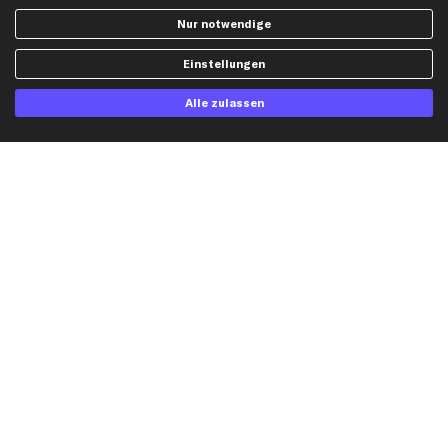
Widerrufsbelehrung
Ölfilter
Nur notwendige
Querlenker
Einstellungen
Stoßdämpfer
Scheibenwischer
Alle zulassen
Top Automarken
Audi Ersatzteile
BMW Ersatzteile
Ford Ersatzteile
Mercedes-Benz Ersatzteile
Opel Ersatzteile
Peugeot Ersatzteile
Renault Ersatzteile
Seat Ersatzteile
Skoda Ersatzteile
VW Ersatzteile