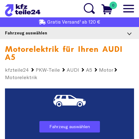
0
1
Gratis
Versand
ab 120 €
Fahrzeug auswählen
Motorelektrik für Ihren
AUDI
A5
kfzteile24
PKW-Teile
AUDI
A5
Motor
Motorelektrik
Fahrzeug auswählen