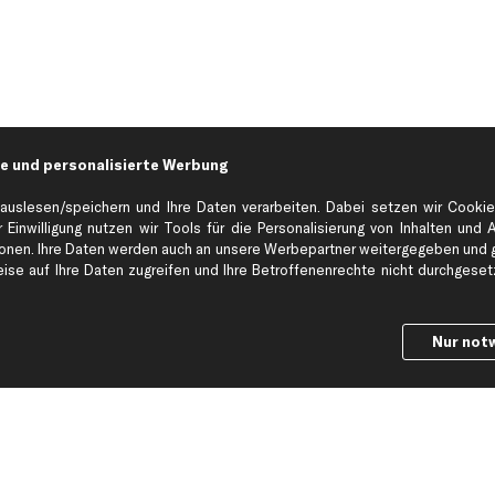
e und personalisierte Werbung
auslesen/speichern und Ihre Daten verarbeiten. Dabei setzen wir Cookie
 Einwilligung nutzen wir Tools für die Personalisierung von Inhalten und 
en. Ihre Daten werden auch an unsere Werbepartner weitergegeben und ge
Hilfe & Support
Top Produkt
se auf Ihre Daten zugreifen und Ihre Betroffenenrechte nicht durchgesetzt
Kontakt
Auspuff
Datenschutz
Bremsbeläge
Nur not
ng
AGB
Bremssattel
Impressum
Bremsscheiben
Whistleblowersystem
Lichtmaschine
Dateneinstellungen
Luftfilter
Widerrufsbelehrung
Ölfilter
Querlenker