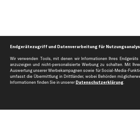
Endgerätezugriff und Datenverarbeitung für Nutzungsanalys
Wir verwenden Tools, mit denen wir Informationen Ihres Endgeräts 
anzuzeigen und nicht-personalisierte Werbung zu schalten. Mit Ihrer
Auswertung unserer Werbekampagnen sowie für Social-Media-Funktion
Über kfzteile24
Kundenservice
umfasst die Übermittlung in Drittländer, wobei Behörden möglicherwei
Über uns
Zahlung
Informationen finden Sie in unserer
Datenschutzerklärung
.
business
plus
Versandinfo
Corporate Webseite
Retoure & Gewährleistu
Partnerprogramm
Austauschartikel
Werkstätten/Filialen
Häufige Fragen
Karriere
Automagazin
Bewertungen
Unsere Marken
Unsere App
Beliebte Autos