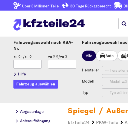
Über 3
Millionen Teile
30 Tage
Rückgaberecht
Bl
Fahrzeugauswahl
KBA-
Fahrzeugauswahl nach
Nr.
Alle
Auto
zu 2.1/zu 2
zu 2.2/zu 3
Hersteller
Hilfe
Modell
Fahrzeug auswählen
Typ
Spiegel / Außen
Abgasanlage
Achsaufhängung
kfzteile24
PKW-Teile
A