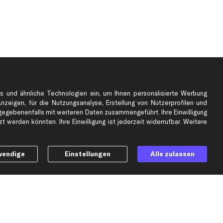
s und ähnliche Technologien ein, um Ihnen personalisierte Werbung
Anzeigen, für die Nutzungsanalyse, Erstellung von Nutzerprofilen und
gebenenfalls mit weiteren Daten zusammengeführt. Ihre Einwilligung
e
Top Automarken
 werden könnten. Ihre Einwilligung ist jederzeit widerrufbar. Weitere
Audi Ersatzteile
BMW Ersatzteile
wendige
Einstellungen
Alle zulassen
Ford Ersatzteile
Mercedes-Benz Ersatzteile
Opel Ersatzteile
Peugeot Ersatzteile
Renault Ersatzteile
Seat Ersatzteile