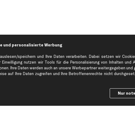
e und personalisierte Werbung
auslesen/speichern und Ihre Daten verarbeiten. Dabei setzen wir Cookie
 Einwilligung nutzen wir Tools für die Personalisierung von Inhalten und 
en. Ihre Daten werden auch an unsere Werbepartner weitergegeben und ge
Hilfe & Support
Top Produkt
se auf Ihre Daten zugreifen und Ihre Betroffenenrechte nicht durchgesetzt
Kontakt
Auspuff
Datenschutz
Bremsbeläge
Nur not
ng
AGB
Bremssattel
Impressum
Bremsscheiben
Whistleblowersystem
Lichtmaschine
Dateneinstellungen
Luftfilter
Widerrufsbelehrung
Ölfilter
Querlenker