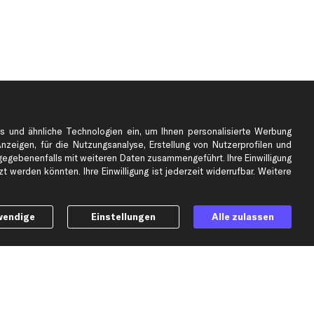
s und ähnliche Technologien ein, um Ihnen personalisierte Werbung
Anzeigen, für die Nutzungsanalyse, Erstellung von Nutzerprofilen und
gebenenfalls mit weiteren Daten zusammengeführt. Ihre Einwilligung
e
Top Automarken
 werden könnten. Ihre Einwilligung ist jederzeit widerrufbar. Weitere
Audi Ersatzteile
BMW Ersatzteile
wendige
Einstellungen
Alle zulassen
Ford Ersatzteile
Mercedes-Benz Ersatzteile
Opel Ersatzteile
Peugeot Ersatzteile
Renault Ersatzteile
Seat Ersatzteile