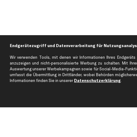
Endgerätezugriff und Datenverarbeitung für Nutzungsanalys
Wir verwenden Tools, mit denen wir Informationen Ihres Endgeräts 
anzuzeigen und nicht-personalisierte Werbung zu schalten. Mit Ihrer
Auswertung unserer Werbekampagnen sowie für Social-Media-Funktion
Über kfzteile24
Kundenservice
umfasst die Übermittlung in Drittländer, wobei Behörden möglicherwei
Über uns
Zahlung
Informationen finden Sie in unserer
Datenschutzerklärung
.
business
plus
Versandinfo
Corporate Webseite
Retoure & Gewährleistu
Partnerprogramm
Austauschartikel
Werkstätten/Filialen
Häufige Fragen
Karriere
Automagazin
Bewertungen
Unsere Marken
Unsere App
Beliebte Autos