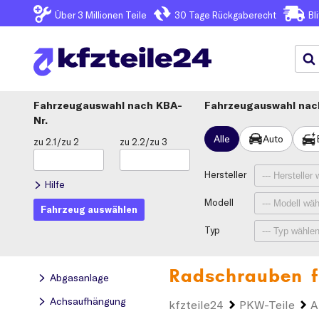
Über 3
Millionen Teile
30 Tage
Rückgaberecht
Bl
Fahrzeugauswahl
KBA-
Fahrzeugauswahl nach
Nr.
Alle
Auto
zu 2.1/zu 2
zu 2.2/zu 3
Hersteller
Hilfe
Modell
Fahrzeug auswählen
Typ
Radschrauben f
Abgasanlage
Achsaufhängung
kfzteile24
PKW-Teile
A