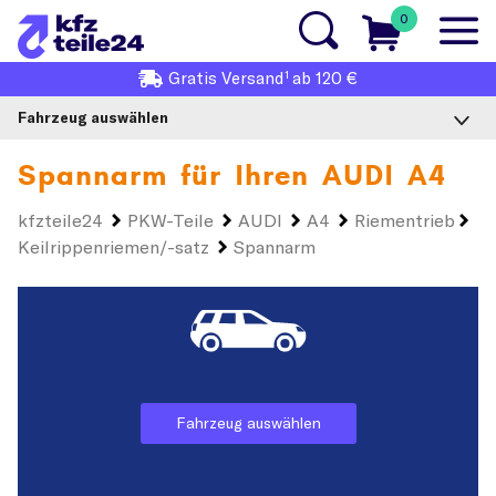
0
1
Gratis
Versand
ab 120 €
Fahrzeug auswählen
Spannarm für Ihren
AUDI A4
kfzteile24
PKW-Teile
AUDI
A4
Riementrieb
Keilrippenriemen/-satz
Spannarm
Fahrzeug auswählen