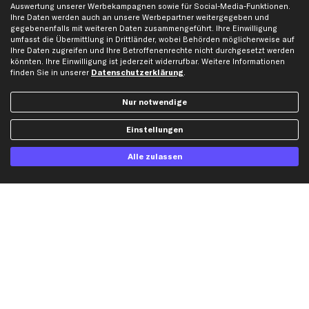
Auswertung unserer Werbekampagnen sowie für Social-Media-Funktionen.
Bewertungen
Unsere Marken
Ihre Daten werden auch an unsere Werbepartner weitergegeben und
gegebenenfalls mit weiteren Daten zusammengeführt. Ihre Einwilligung
Unsere App
Beliebte Autos
umfasst die Übermittlung in Drittländer, wobei Behörden möglicherweise auf
Gutscheine
Ihre Daten zugreifen und Ihre Betroffenenrechte nicht durchgesetzt werden
könnten. Ihre Einwilligung ist jederzeit widerrufbar. Weitere Informationen
finden Sie in unserer
Datenschutzerklärung
.
Hilfe & Support
Top Produkte
Nur notwendige
Kontakt
Auspuff
Datenschutz
Bremsbeläge
Einstellungen
AGB
Bremssattel
Impressum
Bremsscheiben
Alle zulassen
Whistleblowersystem
Lichtmaschine
Dateneinstellungen
Luftfilter
Widerrufsbelehrung
Ölfilter
Querlenker
Stoßdämpfer
Scheibenwischer
Top Automarken