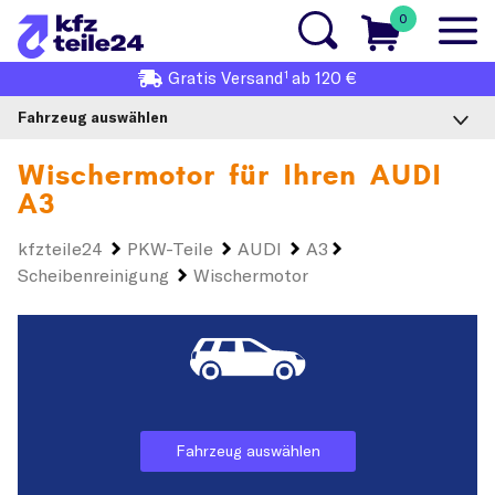
0
1
Gratis
Versand
ab 120 €
Fahrzeug auswählen
Wischermotor für Ihren
AUDI
A3
kfzteile24
PKW-Teile
AUDI
A3
Scheibenreinigung
Wischermotor
Fahrzeug auswählen