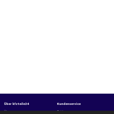
Über kfzteile24
Kundenservice
Über uns
Zahlung