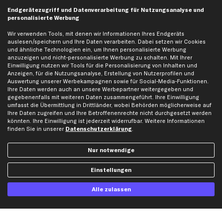
business
plus
Versandinfo
Endgerätezugriff und Datenverarbeitung für Nutzungsanalyse und
personalisierte Werbung
Corporate Webseite
Retoure & Gewährleistung
Partnerprogramm
Austauschartikel
Wir verwenden Tools, mit denen wir Informationen Ihres Endgeräts
auslesen/speichern und Ihre Daten verarbeiten. Dabei setzen wir Cookies
Werkstätten/Filialen
Häufige Fragen
und ähnliche Technologien ein, um Ihnen personalisierte Werbung
Karriere
Automagazin
anzuzeigen und nicht-personalisierte Werbung zu schalten. Mit Ihrer
Einwilligung nutzen wir Tools für die Personalisierung von Inhalten und
Bewertungen
Unsere Marken
Anzeigen, für die Nutzungsanalyse, Erstellung von Nutzerprofilen und
Auswertung unserer Werbekampagnen sowie für Social-Media-Funktionen.
Unsere App
Beliebte Autos
Ihre Daten werden auch an unsere Werbepartner weitergegeben und
Gutscheine
gegebenenfalls mit weiteren Daten zusammengeführt. Ihre Einwilligung
umfasst die Übermittlung in Drittländer, wobei Behörden möglicherweise auf
Ihre Daten zugreifen und Ihre Betroffenenrechte nicht durchgesetzt werden
könnten. Ihre Einwilligung ist jederzeit widerrufbar. Weitere Informationen
Hilfe & Support
Top Produkte
finden Sie in unserer
Datenschutzerklärung
.
Kontakt
Auspuff
Datenschutz
Bremsbeläge
Nur notwendige
AGB
Bremssattel
Einstellungen
Impressum
Bremsscheiben
Whistleblowersystem
Lichtmaschine
Alle zulassen
Dateneinstellungen
Luftfilter
Widerrufsbelehrung
Ölfilter