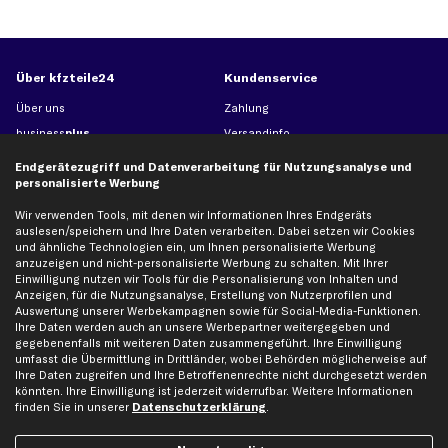
Über kfzteile24
Kundenservice
Über uns
Zahlung
business
plus
Versandinfo
Corporate Webseite
Retoure & Gewährleistung
Endgerätezugriff und Datenverarbeitung für Nutzungsanalyse und
Partnerprogramm
Austauschartikel
personalisierte Werbung
Werkstätten/Filialen
Häufige Fragen
Wir verwenden Tools, mit denen wir Informationen Ihres Endgeräts
auslesen/speichern und Ihre Daten verarbeiten. Dabei setzen wir Cookies
Karriere
Automagazin
und ähnliche Technologien ein, um Ihnen personalisierte Werbung
Bewertungen
Unsere Marken
anzuzeigen und nicht-personalisierte Werbung zu schalten. Mit Ihrer
Einwilligung nutzen wir Tools für die Personalisierung von Inhalten und
Unsere App
Beliebte Autos
Anzeigen, für die Nutzungsanalyse, Erstellung von Nutzerprofilen und
Gutscheine
Auswertung unserer Werbekampagnen sowie für Social-Media-Funktionen.
Ihre Daten werden auch an unsere Werbepartner weitergegeben und
gegebenenfalls mit weiteren Daten zusammengeführt. Ihre Einwilligung
umfasst die Übermittlung in Drittländer, wobei Behörden möglicherweise auf
Hilfe & Support
Top Produkte
Ihre Daten zugreifen und Ihre Betroffenenrechte nicht durchgesetzt werden
könnten. Ihre Einwilligung ist jederzeit widerrufbar. Weitere Informationen
Kontakt
Auspuff
finden Sie in unserer
Datenschutzerklärung
.
Datenschutz
Bremsbeläge
AGB
Bremssattel