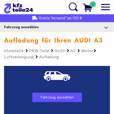
0
1
Gratis
Versand
ab 120 €
Fahrzeug auswählen
Aufladung für Ihren
AUDI A3
kfzteile24
PKW-Teile
AUDI
A3
Motor
Luftversorgung
Aufladung
Fahrzeug auswählen