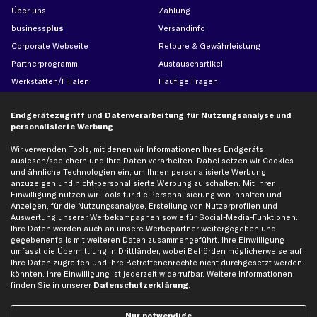
Über uns
Zahlung
business
plus
Versandinfo
Corporate Webseite
Retoure & Gewährleistung
Partnerprogramm
Austauschartikel
Werkstätten/Filialen
Häufige Fragen
Karriere
Automagazin
Endgerätezugriff und Datenverarbeitung für Nutzungsanalyse und
Bewertungen
Unsere Marken
personalisierte Werbung
Unsere App
Beliebte Autos
Wir verwenden Tools, mit denen wir Informationen Ihres Endgeräts
Gutscheine
auslesen/speichern und Ihre Daten verarbeiten. Dabei setzen wir Cookies
und ähnliche Technologien ein, um Ihnen personalisierte Werbung
anzuzeigen und nicht-personalisierte Werbung zu schalten. Mit Ihrer
Hilfe & Support
Top Produkte
Einwilligung nutzen wir Tools für die Personalisierung von Inhalten und
Anzeigen, für die Nutzungsanalyse, Erstellung von Nutzerprofilen und
Kontakt
Auspuff
Auswertung unserer Werbekampagnen sowie für Social-Media-Funktionen.
Ihre Daten werden auch an unsere Werbepartner weitergegeben und
Datenschutz
Bremsbeläge
gegebenenfalls mit weiteren Daten zusammengeführt. Ihre Einwilligung
AGB
Bremssattel
umfasst die Übermittlung in Drittländer, wobei Behörden möglicherweise auf
Ihre Daten zugreifen und Ihre Betroffenenrechte nicht durchgesetzt werden
Impressum
Bremsscheiben
könnten. Ihre Einwilligung ist jederzeit widerrufbar. Weitere Informationen
Whistleblowersystem
Lichtmaschine
finden Sie in unserer
Datenschutzerklärung
.
Dateneinstellungen
Luftfilter
Nur notwendige