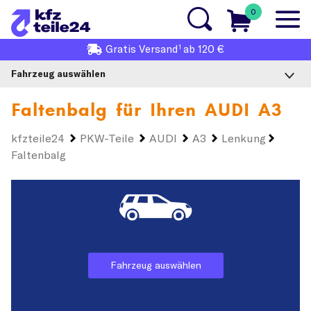
0
1
Gratis
Versand
ab 120 €
Fahrzeug auswählen
Faltenbalg für Ihren
AUDI A3
kfzteile24
PKW-Teile
AUDI
A3
Lenkung
Faltenbalg
Fahrzeug auswählen