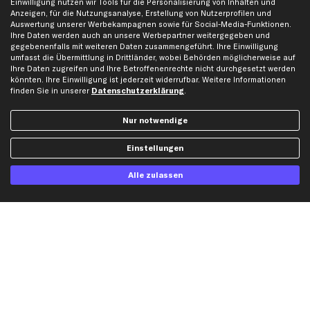
Einwilligung nutzen wir Tools für die Personalisierung von Inhalten und
Karriere
Automagazin
Anzeigen, für die Nutzungsanalyse, Erstellung von Nutzerprofilen und
Auswertung unserer Werbekampagnen sowie für Social-Media-Funktionen.
Bewertungen
Unsere Marken
Ihre Daten werden auch an unsere Werbepartner weitergegeben und
Unsere App
Beliebte Autos
gegebenenfalls mit weiteren Daten zusammengeführt. Ihre Einwilligung
umfasst die Übermittlung in Drittländer, wobei Behörden möglicherweise auf
Gutscheine
Ihre Daten zugreifen und Ihre Betroffenenrechte nicht durchgesetzt werden
könnten. Ihre Einwilligung ist jederzeit widerrufbar. Weitere Informationen
finden Sie in unserer
Datenschutzerklärung
.
Hilfe & Support
Top Produkte
Kontakt
Auspuff
Nur notwendige
Datenschutz
Bremsbeläge
Einstellungen
AGB
Bremssattel
Impressum
Bremsscheiben
Alle zulassen
Whistleblowersystem
Lichtmaschine
Dateneinstellungen
Luftfilter
Widerrufsbelehrung
Ölfilter
Querlenker
Stoßdämpfer
Scheibenwischer