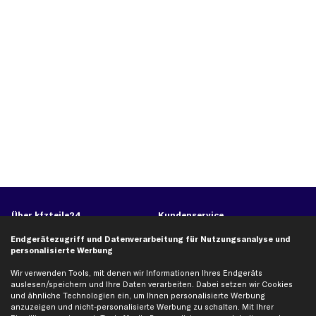
Über kfzteile24
Kundenservice
Über uns
Zahlung
Endgerätezugriff und Datenverarbeitung für Nutzungsanalyse und
personalisierte Werbung
business
plus
Versandinfo
Corporate Webseite
Retoure & Gewährleistung
Wir verwenden Tools, mit denen wir Informationen Ihres Endgeräts
auslesen/speichern und Ihre Daten verarbeiten. Dabei setzen wir Cookies
Partnerprogramm
Austauschartikel
und ähnliche Technologien ein, um Ihnen personalisierte Werbung
anzuzeigen und nicht-personalisierte Werbung zu schalten. Mit Ihrer
Werkstätten/Filialen
Häufige Fragen