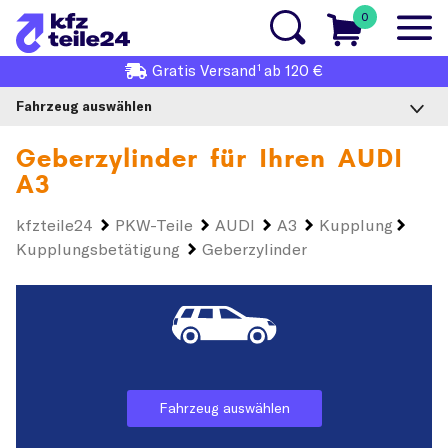
0
1
Gratis
Versand
ab 120 €
Fahrzeug auswählen
Geberzylinder für Ihren
AUDI
A3
kfzteile24
PKW-Teile
AUDI
A3
Kupplung
Kupplungsbetätigung
Geberzylinder
Fahrzeug auswählen