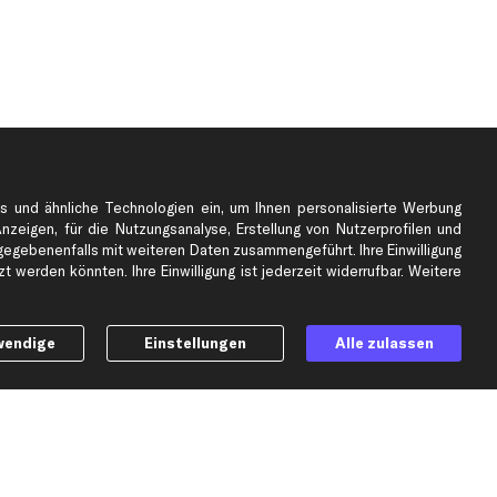
s und ähnliche Technologien ein, um Ihnen personalisierte Werbung
Anzeigen, für die Nutzungsanalyse, Erstellung von Nutzerprofilen und
gebenenfalls mit weiteren Daten zusammengeführt. Ihre Einwilligung
e
Top Automarken
 werden könnten. Ihre Einwilligung ist jederzeit widerrufbar. Weitere
Audi Ersatzteile
BMW Ersatzteile
wendige
Einstellungen
Alle zulassen
Ford Ersatzteile
Mercedes-Benz Ersatzteile
Opel Ersatzteile
Peugeot Ersatzteile
Renault Ersatzteile
Seat Ersatzteile