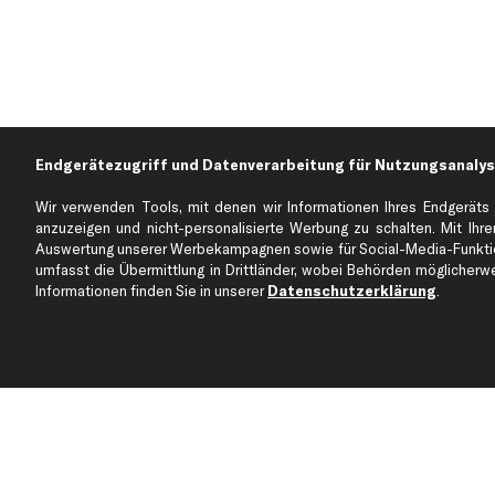
Endgerätezugriff und Datenverarbeitung für Nutzungsanalys
Wir verwenden Tools, mit denen wir Informationen Ihres Endgeräts 
anzuzeigen und nicht-personalisierte Werbung zu schalten. Mit Ihrer
Auswertung unserer Werbekampagnen sowie für Social-Media-Funktion
Über kfzteile24
Kundenservice
umfasst die Übermittlung in Drittländer, wobei Behörden möglicherwei
Über uns
Zahlung
Informationen finden Sie in unserer
Datenschutzerklärung
.
business
plus
Versandinfo
Corporate Webseite
Retoure & Gewährleistu
Partnerprogramm
Austauschartikel
Werkstätten/Filialen
Häufige Fragen
Karriere
Automagazin
Bewertungen
Unsere Marken
Unsere App
Beliebte Autos