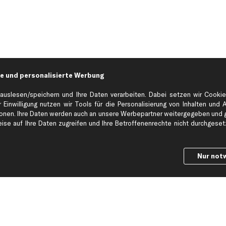
e und personalisierte Werbung
auslesen/speichern und Ihre Daten verarbeiten. Dabei setzen wir Cookie
 Einwilligung nutzen wir Tools für die Personalisierung von Inhalten und 
en. Ihre Daten werden auch an unsere Werbepartner weitergegeben und ge
Hilfe & Support
Top Produkt
se auf Ihre Daten zugreifen und Ihre Betroffenenrechte nicht durchgesetzt
Kontakt
Auspuff
Datenschutz
Bremsbeläge
Nur not
ng
AGB
Bremssattel
Impressum
Bremsscheiben
Whistleblowersystem
Lichtmaschine
Dateneinstellungen
Luftfilter
Widerrufsbelehrung
Ölfilter
Querlenker