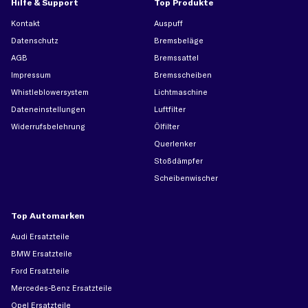
Hilfe & Support
Top Produkte
Kontakt
Auspuff
Datenschutz
Bremsbeläge
AGB
Bremssattel
Impressum
Bremsscheiben
Whistleblowersystem
Lichtmaschine
Dateneinstellungen
Luftfilter
Widerrufsbelehrung
Ölfilter
Querlenker
Stoßdämpfer
Scheibenwischer
Top Automarken
Audi Ersatzteile
BMW Ersatzteile
Ford Ersatzteile
Mercedes-Benz Ersatzteile
Opel Ersatzteile