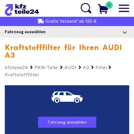
0
1
Gratis
Versand
ab 120 €
Fahrzeug auswählen
Kraftstofffilter für Ihren
AUDI
A3
kfzteile24
PKW-Teile
AUDI
A3
Filter
Kraftstofffilter
Fahrzeug auswählen