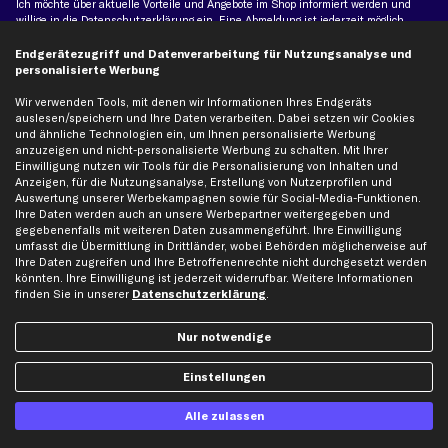
Ich möchte über aktuelle Vorteile und Angebote im Shop informiert werden und
willige in die
Datenschutzerklärung
ein. Eine Abmeldung ist jederzeit möglich.
Endgerätezugriff und Datenverarbeitung für Nutzungsanalyse und
personalisierte Werbung
Zahlungsarten
Wir verwenden Tools, mit denen wir Informationen Ihres Endgeräts
auslesen/speichern und Ihre Daten verarbeiten. Dabei setzen wir Cookies
Kreditkarte
und ähnliche Technologien ein, um Ihnen personalisierte Werbung
Rechnung
Lastschrift
anzuzeigen und nicht-personalisierte Werbung zu schalten. Mit Ihrer
Einwilligung nutzen wir Tools für die Personalisierung von Inhalten und
Anzeigen, für die Nutzungsanalyse, Erstellung von Nutzerprofilen und
Vorkasse
Auswertung unserer Werbekampagnen sowie für Social-Media-Funktionen.
Ihre Daten werden auch an unsere Werbepartner weitergegeben und
gegebenenfalls mit weiteren Daten zusammengeführt. Ihre Einwilligung
Versand
umfasst die Übermittlung in Drittländer, wobei Behörden möglicherweise auf
Ihre Daten zugreifen und Ihre Betroffenenrechte nicht durchgesetzt werden
könnten. Ihre Einwilligung ist jederzeit widerrufbar. Weitere Informationen
finden Sie in unserer
Datenschutzerklärung
.
Nur notwendige
Artikel, Teile, Original und Bestell-Nr. dienen nur zu Vergleichszwecken und sind
Einstellungen
keine Herkunftsbezeichnungen. Die Nennung von Namen, Warenzeichen oder
Markennamen erfolgt nur zu Zwecken der Zuordnung unserer Artikel. Die Angaben
von diesen in Rechnungen an Fahrzeugbesitzer sind nicht statthaft. Die Ware bleibt
Alle zulassen
bis zur Bezahlung unser Eigentum.