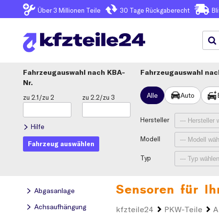
Über 3
Millionen Teile
30 Tage
Rückgaberecht
Bl
Fahrzeugauswahl
KBA-
Fahrzeugauswahl nach
Nr.
Alle
Auto
zu 2.1/zu 2
zu 2.2/zu 3
Hersteller
Hilfe
Modell
Fahrzeug auswählen
Typ
Sensoren für I
Abgasanlage
Achsaufhängung
kfzteile24
PKW-Teile
A