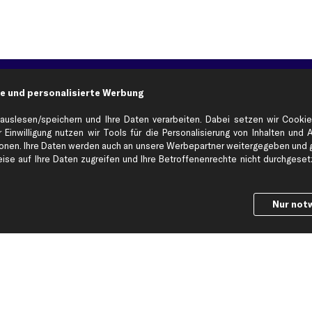
Hilfe & Support
Top Produkt
e und personalisierte Werbung
Kontakt
Auspuff
auslesen/speichern und Ihre Daten verarbeiten. Dabei setzen wir Cookie
Datenschutz
Bremsbeläge
 Einwilligung nutzen wir Tools für die Personalisierung von Inhalten und 
en. Ihre Daten werden auch an unsere Werbepartner weitergegeben und ge
ng
AGB
Bremssattel
se auf Ihre Daten zugreifen und Ihre Betroffenenrechte nicht durchgesetzt
Impressum
Bremsscheiben
Whistleblowersystem
Lichtmaschine
Dateneinstellungen
Luftfilter
Nur not
Widerrufsbelehrung
Ölfilter
Querlenker
Stoßdämpfer
Scheibenwisch