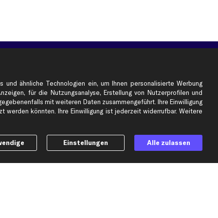
e
Top Automarken
Audi Ersatzteile
s und ähnliche Technologien ein, um Ihnen personalisierte Werbung
BMW Ersatzteile
Anzeigen, für die Nutzungsanalyse, Erstellung von Nutzerprofilen und
gebenenfalls mit weiteren Daten zusammengeführt. Ihre Einwilligung
Ford Ersatzteile
 werden könnten. Ihre Einwilligung ist jederzeit widerrufbar. Weitere
Mercedes-Benz Ersatzteile
Opel Ersatzteile
Peugeot Ersatzteile
wendige
Einstellungen
Alle zulassen
Renault Ersatzteile
Seat Ersatzteile
Skoda Ersatzteile
er
VW Ersatzteile
Social Media