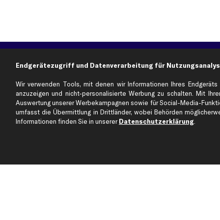
Über kfzteile24
Kundenservice
Endgerätezugriff und Datenverarbeitung für Nutzungsanalys
Über uns
Zahlung
Wir verwenden Tools, mit denen wir Informationen Ihres Endgeräts 
business
plus
Versandinfo
anzuzeigen und nicht-personalisierte Werbung zu schalten. Mit Ihrer
Auswertung unserer Werbekampagnen sowie für Social-Media-Funktion
Corporate Webseite
Retoure & Gewährleistu
umfasst die Übermittlung in Drittländer, wobei Behörden möglicherwei
Partnerprogramm
Austauschartikel
Informationen finden Sie in unserer
Datenschutzerklärung
.
Werkstätten/Filialen
Häufige Fragen
Karriere
Automagazin
Bewertungen
Unsere Marken
Unsere App
Beliebte Autos
Gutscheine
Jetzt APP Downloaden