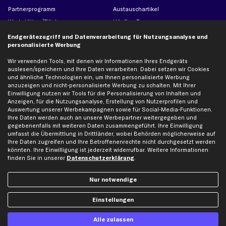
Partnerprogramm
Austauschartikel
Werkstätten/Filialen
Häufige Fragen
Karriere
Automagazin
Endgerätezugriff und Datenverarbeitung für Nutzungsanalyse und
personalisierte Werbung
Bewertungen
Unsere Marken
Unsere App
Beliebte Autos
Wir verwenden Tools, mit denen wir Informationen Ihres Endgeräts
auslesen/speichern und Ihre Daten verarbeiten. Dabei setzen wir Cookies
Gutscheine
und ähnliche Technologien ein, um Ihnen personalisierte Werbung
anzuzeigen und nicht-personalisierte Werbung zu schalten. Mit Ihrer
Einwilligung nutzen wir Tools für die Personalisierung von Inhalten und
Hilfe & Support
Top Produkte
Anzeigen, für die Nutzungsanalyse, Erstellung von Nutzerprofilen und
Auswertung unserer Werbekampagnen sowie für Social-Media-Funktionen.
Kontakt
Auspuff
Ihre Daten werden auch an unsere Werbepartner weitergegeben und
gegebenenfalls mit weiteren Daten zusammengeführt. Ihre Einwilligung
Datenschutz
Bremsbeläge
umfasst die Übermittlung in Drittländer, wobei Behörden möglicherweise auf
AGB
Bremssattel
Ihre Daten zugreifen und Ihre Betroffenenrechte nicht durchgesetzt werden
könnten. Ihre Einwilligung ist jederzeit widerrufbar. Weitere Informationen
Impressum
Bremsscheiben
finden Sie in unserer
Datenschutzerklärung
.
Whistleblowersystem
Lichtmaschine
Dateneinstellungen
Luftfilter
Nur notwendige
Widerrufsbelehrung
Ölfilter
Einstellungen
Querlenker
Stoßdämpfer
Alle zulassen