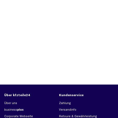
Über kfzteile24
Kundenservice
Über uns
Zahlung
business
plus
Versandinfo
Corporate Webseite
Retoure & Gewährleistung