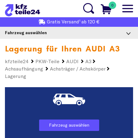
0
1
Gratis
Versand
ab 120 €
Fahrzeug auswählen
Lagerung für Ihren
AUDI A3
kfzteile24
PKW-Teile
AUDI
A3
Achsaufhängung
Achsträger / Achskörper
Lagerung
Fahrzeug auswählen