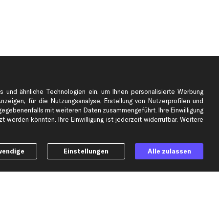
s und ähnliche Technologien ein, um Ihnen personalisierte Werbung
Anzeigen, für die Nutzungsanalyse, Erstellung von Nutzerprofilen und
gebenenfalls mit weiteren Daten zusammengeführt. Ihre Einwilligung
e
Top Automarken
 werden könnten. Ihre Einwilligung ist jederzeit widerrufbar. Weitere
Audi Ersatzteile
BMW Ersatzteile
wendige
Einstellungen
Alle zulassen
Ford Ersatzteile
Mercedes-Benz Ersatzteile
Opel Ersatzteile
Peugeot Ersatzteile
Renault Ersatzteile
Seat Ersatzteile