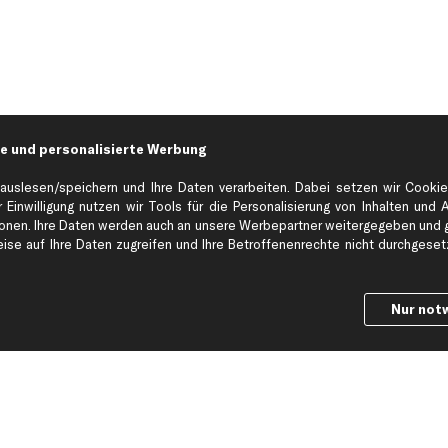
e und personalisierte Werbung
auslesen/speichern und Ihre Daten verarbeiten. Dabei setzen wir Cookie
 Einwilligung nutzen wir Tools für die Personalisierung von Inhalten und 
en. Ihre Daten werden auch an unsere Werbepartner weitergegeben und ge
Hilfe & Support
Top Produkt
se auf Ihre Daten zugreifen und Ihre Betroffenenrechte nicht durchgesetzt
Kontakt
Auspuff
Datenschutz
Bremsbeläge
Nur not
ng
AGB
Bremssattel
Impressum
Bremsscheiben
Whistleblowersystem
Lichtmaschine
Dateneinstellungen
Luftfilter
Widerrufsbelehrung
Ölfilter
Querlenker