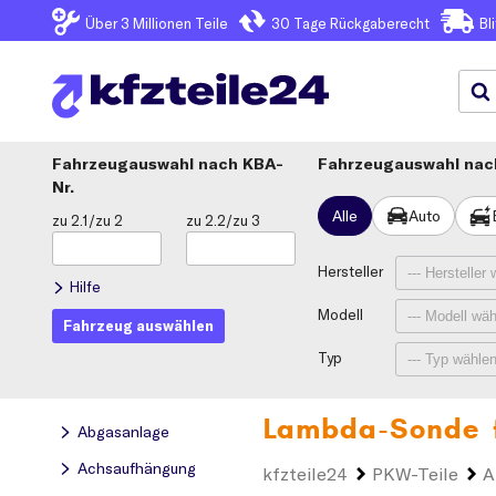
Über 3
Millionen Teile
30 Tage
Rückgaberecht
Bl
Fahrzeugauswahl
KBA-
Fahrzeugauswahl nach
Nr.
Alle
Auto
zu 2.1/zu 2
zu 2.2/zu 3
Hersteller
Hilfe
Modell
Fahrzeug auswählen
Typ
Lambda-Sonde 
Abgasanlage
Achsaufhängung
kfzteile24
PKW-Teile
A