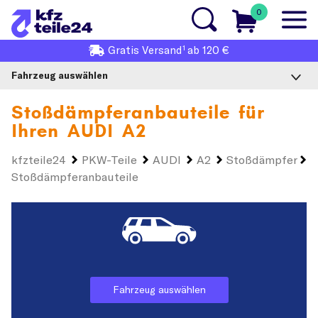
0
1
Gratis
Versand
ab 120 €
Fahrzeug auswählen
Stoßdämpferanbauteile für
Ihren
AUDI A2
kfzteile24
PKW-Teile
AUDI
A2
Stoßdämpfer
Stoßdämpferanbauteile
Fahrzeug auswählen