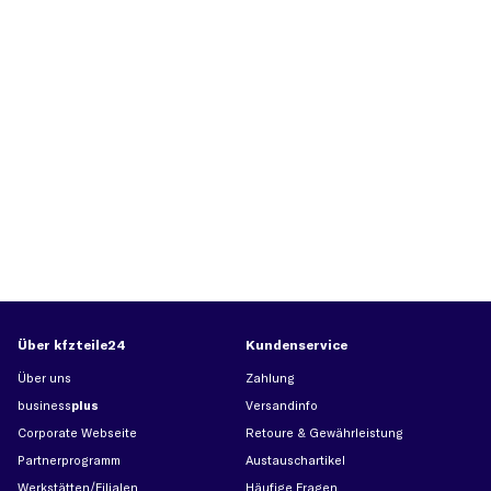
Über kfzteile24
Kundenservice
Über uns
Zahlung
business
plus
Versandinfo
Corporate Webseite
Retoure & Gewährleistung
Partnerprogramm
Austauschartikel
Werkstätten/Filialen
Häufige Fragen