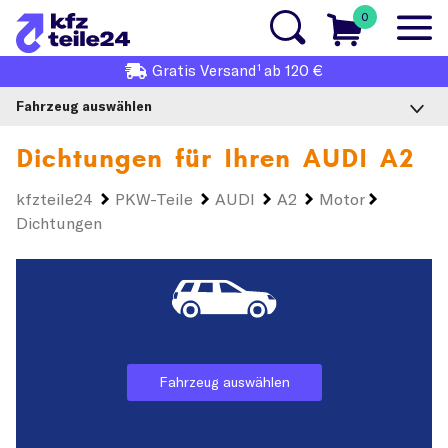
0
1
Gratis
Versand
ab 120 €
Fahrzeug auswählen
Dichtungen für Ihren
AUDI A2
kfzteile24
PKW-Teile
AUDI
A2
Motor
Dichtungen
Fahrzeug auswählen