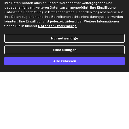
Ihre Daten werden auch an unsere Werbepartner weitergegeben und
Hilfe & Support
Top Produkte
gegebenenfalls mit weiteren Daten zusammengeführt. Ihre Einwilligung
umfasst die Übermittlung in Drittländer, wobei Behörden möglicherweise auf
Kontakt
Auspuff
Ihre Daten zugreifen und Ihre Betroffenenrechte nicht durchgesetzt werden
könnten. Ihre Einwilligung ist jederzeit widerrufbar. Weitere Informationen
Datenschutz
Bremsbeläge
finden Sie in unserer
Datenschutzerklärung
.
AGB
Bremssattel
Impressum
Bremsscheiben
Nur notwendige
Whistleblowersystem
Lichtmaschine
Einstellungen
Dateneinstellungen
Luftfilter
Widerrufsbelehrung
Ölfilter
Alle zulassen
Querlenker
Stoßdämpfer
Scheibenwischer
Top Automarken
Audi Ersatzteile
BMW Ersatzteile
Ford Ersatzteile
Mercedes-Benz Ersatzteile