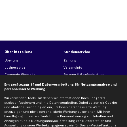
Über kfzteile24
Kundenservice
Über uns
Zahlung
business
plus
Versandinfo
Corporate Webseite
Retoure & Gewährleistung
Partnerprogramm
Austauschartikel
Endgerätezugriff und Datenverarbeitung für Nutzungsanalyse und
Werkstätten/Filialen
Häufige Fragen
personalisierte Werbung
Karriere
Automagazin
Wir verwenden Tools, mit denen wir Informationen Ihres Endgeräts
auslesen/speichern und Ihre Daten verarbeiten. Dabei setzen wir Cookies
Bewertungen
Unsere Marken
und ähnliche Technologien ein, um Ihnen personalisierte Werbung
Unsere App
Beliebte Autos
anzuzeigen und nicht-personalisierte Werbung zu schalten. Mit Ihrer
Einwilligung nutzen wir Tools für die Personalisierung von Inhalten und
Gutscheine
Anzeigen, für die Nutzungsanalyse, Erstellung von Nutzerprofilen und
Auswertung unserer Werbekampagnen sowie für Social-Media-Funktionen.