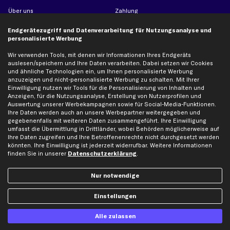
Über uns
Zahlung
business
plus
Versandinfo
Endgerätezugriff und Datenverarbeitung für Nutzungsanalyse und
Corporate Webseite
Retoure & Gewährleistung
personalisierte Werbung
Partnerprogramm
Austauschartikel
Wir verwenden Tools, mit denen wir Informationen Ihres Endgeräts
Werkstätten/Filialen
Häufige Fragen
auslesen/speichern und Ihre Daten verarbeiten. Dabei setzen wir Cookies
und ähnliche Technologien ein, um Ihnen personalisierte Werbung
Karriere
Automagazin
anzuzeigen und nicht-personalisierte Werbung zu schalten. Mit Ihrer
Einwilligung nutzen wir Tools für die Personalisierung von Inhalten und
Bewertungen
Unsere Marken
Anzeigen, für die Nutzungsanalyse, Erstellung von Nutzerprofilen und
Unsere App
Beliebte Autos
Auswertung unserer Werbekampagnen sowie für Social-Media-Funktionen.
Ihre Daten werden auch an unsere Werbepartner weitergegeben und
Gutscheine
gegebenenfalls mit weiteren Daten zusammengeführt. Ihre Einwilligung
umfasst die Übermittlung in Drittländer, wobei Behörden möglicherweise auf
Ihre Daten zugreifen und Ihre Betroffenenrechte nicht durchgesetzt werden
Hilfe & Support
Top Produkte
könnten. Ihre Einwilligung ist jederzeit widerrufbar. Weitere Informationen
finden Sie in unserer
Datenschutzerklärung
.
Kontakt
Auspuff
Datenschutz
Bremsbeläge
Nur notwendige
AGB
Bremssattel
Impressum
Bremsscheiben
Einstellungen
Whistleblowersystem
Lichtmaschine
Alle zulassen
Dateneinstellungen
Luftfilter