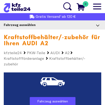
0
1
Gratis
Versand
ab 120 €
Fahrzeug auswählen
Kraftstoffbehälter/-zubehör für
Ihren
AUDI A2
kfzteile24
PKW-Teile
AUDI
A2
Kraftstoffförderanlage
Kraftstoffbehälter/-
zubehör
Fahrzeug auswählen