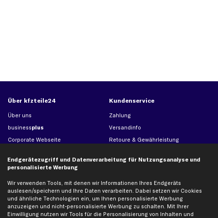
Über kfzteile24
Kundenservice
Über uns
Zahlung
business
plus
Versandinfo
Corporate Webseite
Retoure & Gewährleistung
Partnerprogramm
Austauschartikel
Endgerätezugriff und Datenverarbeitung für Nutzungsanalyse und
Werkstätten/Filialen
Häufige Fragen
personalisierte Werbung
Karriere
Automagazin
Wir verwenden Tools, mit denen wir Informationen Ihres Endgeräts
Bewertungen
Unsere Marken
auslesen/speichern und Ihre Daten verarbeiten. Dabei setzen wir Cookies
und ähnliche Technologien ein, um Ihnen personalisierte Werbung
Unsere App
Beliebte Autos
anzuzeigen und nicht-personalisierte Werbung zu schalten. Mit Ihrer
Gutscheine
Einwilligung nutzen wir Tools für die Personalisierung von Inhalten und