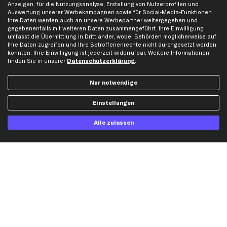
Anzeigen, für die Nutzungsanalyse, Erstellung von Nutzerprofilen und
Auswertung unserer Werbekampagnen sowie für Social-Media-Funktionen.
Ihre Daten werden auch an unsere Werbepartner weitergegeben und
Hilfe & Support
Top Produkte
gegebenenfalls mit weiteren Daten zusammengeführt. Ihre Einwilligung
umfasst die Übermittlung in Drittländer, wobei Behörden möglicherweise auf
Kontakt
Auspuff
Ihre Daten zugreifen und Ihre Betroffenenrechte nicht durchgesetzt werden
Datenschutz
Bremsbeläge
könnten. Ihre Einwilligung ist jederzeit widerrufbar. Weitere Informationen
finden Sie in unserer
Datenschutzerklärung
.
AGB
Bremssattel
Impressum
Bremsscheiben
Nur notwendige
Whistleblowersystem
Lichtmaschine
Dateneinstellungen
Luftfilter
Einstellungen
Widerrufsbelehrung
Ölfilter
Alle zulassen
Querlenker
Stoßdämpfer
Scheibenwischer
Top Automarken
Audi Ersatzteile
BMW Ersatzteile
Ford Ersatzteile