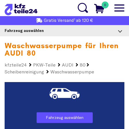
0
1
Gratis
Versand
ab 120 €
Fahrzeug auswählen
Waschwasserpumpe für Ihren
AUDI 80
kfzteile24
PKW-Teile
AUDI
80
Scheibenreinigung
Waschwasserpumpe
Fahrzeug auswählen