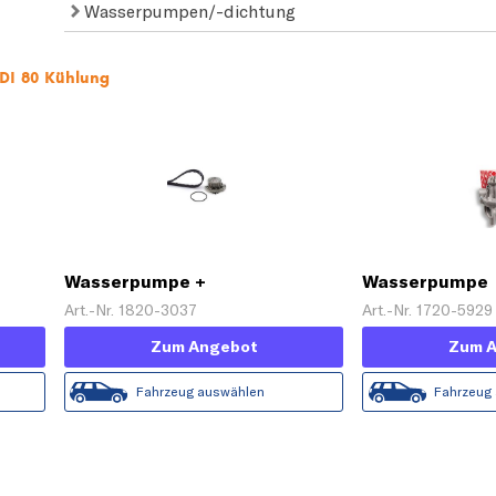
Wasserpumpen/-dichtung
UDI 80 Kühlung
Wasserpumpe +
Wasserpumpe
Zahnriemensatz 'PowerGrip®'
Art.-Nr. 1820-3037
Art.-Nr. 1720-5929
Zum Angebot
Zum 
Fahrzeug auswählen
Fahrzeug