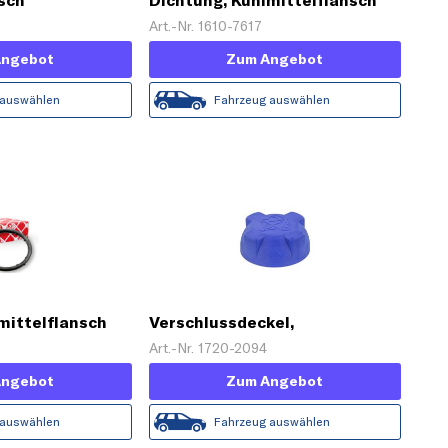
sch
Dichtung, Kühlmittelflansch
Art.-Nr. 1610-7617
Angebot
Zum Angebot
 auswählen
Fahrzeug auswählen
mittelflansch
Verschlussdeckel,
Kühlmittelbehälter
Art.-Nr. 1720-2094
Angebot
Zum Angebot
 auswählen
Fahrzeug auswählen