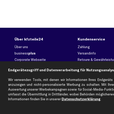
Über kfzteile24
Kundenservice
Über uns
Zahlung
business
plus
Versandinfo
Corporate Webseite
Retoure & Gewährleistu
Partnerprogramm
Austauschartikel
Endgerätezugriff und Datenverarbeitung für Nutzungsanalys
Werkstätten/Filialen
Häufige Fragen
Karriere
Automagazin
Wir verwenden Tools, mit denen wir Informationen Ihres Endgeräts 
anzuzeigen und nicht-personalisierte Werbung zu schalten. Mit Ihrer
Bewertungen
Unsere Marken
Auswertung unserer Werbekampagnen sowie für Social-Media-Funktion
Unsere App
Beliebte Autos
umfasst die Übermittlung in Drittländer, wobei Behörden möglicherwei
Gutscheine
Informationen finden Sie in unserer
Datenschutzerklärung
.