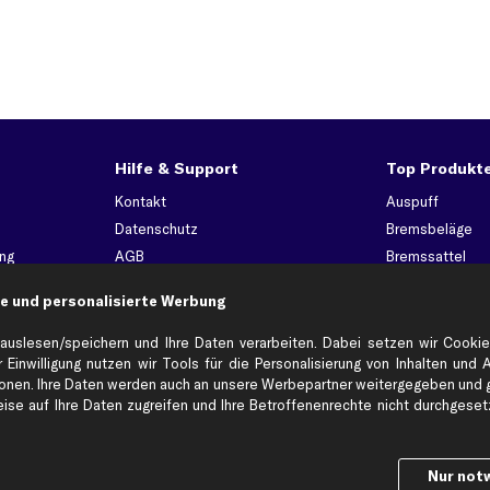
Hilfe & Support
Top Produkt
Kontakt
Auspuff
Datenschutz
Bremsbeläge
ng
AGB
Bremssattel
Impressum
Bremsscheiben
e und personalisierte Werbung
Whistleblowersystem
Lichtmaschine
Dateneinstellungen
Luftfilter
auslesen/speichern und Ihre Daten verarbeiten. Dabei setzen wir Cookie
 Einwilligung nutzen wir Tools für die Personalisierung von Inhalten und 
Widerrufsbelehrung
Ölfilter
en. Ihre Daten werden auch an unsere Werbepartner weitergegeben und ge
Querlenker
se auf Ihre Daten zugreifen und Ihre Betroffenenrechte nicht durchgesetzt
Stoßdämpfer
Scheibenwisch
Nur not