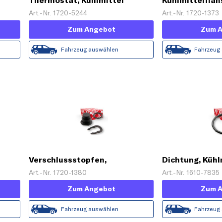
Thermostat, Kühlmittel
Kühlmittelflan
Art.-Nr. 1720-5244
Art.-Nr. 1720-1373
Zum Angebot
Zum 
Fahrzeug auswählen
Fahrzeug
Verschlussstopfen,
Dichtung, Kühl
Kühlmittelflansch
Art.-Nr. 1720-1380
Art.-Nr. 1610-7835
Zum Angebot
Zum 
Fahrzeug auswählen
Fahrzeug