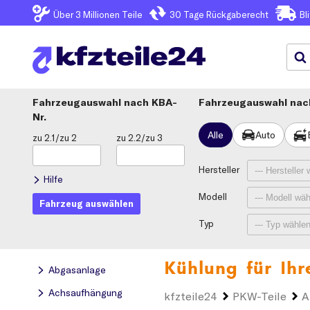
Über 3
Millionen Teile
30 Tage
Rückgaberecht
Bl
Fahrzeugauswahl
KBA-
Fahrzeugauswahl nach
Nr.
Alle
Auto
zu 2.1/zu 2
zu 2.2/zu 3
Hersteller
Hilfe
Modell
Fahrzeug auswählen
Typ
Kühlung für Ih
Abgasanlage
Achsaufhängung
kfzteile24
PKW-Teile
A