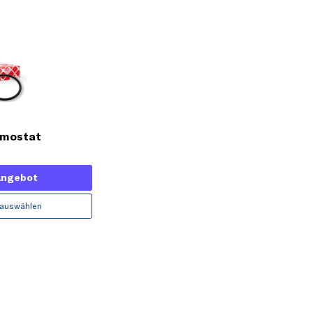
rmostat
Angebot
 auswählen