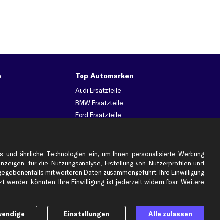
e
Top Automarken
Audi Ersatzteile
BMW Ersatzteile
Ford Ersatzteile
Mercedes-Benz Ersatzteile
Opel Ersatzteile
Peugeot Ersatzteile
s und ähnliche Technologien ein, um Ihnen personalisierte Werbung
Anzeigen, für die Nutzungsanalyse, Erstellung von Nutzerprofilen und
Renault Ersatzteile
gebenenfalls mit weiteren Daten zusammengeführt. Ihre Einwilligung
Seat Ersatzteile
 werden könnten. Ihre Einwilligung ist jederzeit widerrufbar. Weitere
Skoda Ersatzteile
er
VW Ersatzteile
wendige
Einstellungen
Alle zulassen