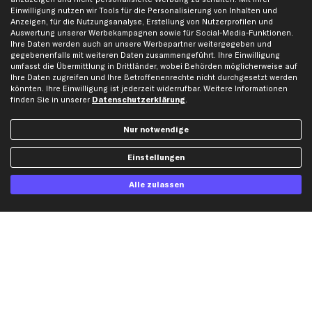
Gutscheine
Einwilligung nutzen wir Tools für die Personalisierung von Inhalten und
Anzeigen, für die Nutzungsanalyse, Erstellung von Nutzerprofilen und
Auswertung unserer Werbekampagnen sowie für Social-Media-Funktionen.
Hilfe & Support
Top Produkte
Ihre Daten werden auch an unsere Werbepartner weitergegeben und
gegebenenfalls mit weiteren Daten zusammengeführt. Ihre Einwilligung
Kontakt
Auspuff
umfasst die Übermittlung in Drittländer, wobei Behörden möglicherweise auf
Ihre Daten zugreifen und Ihre Betroffenenrechte nicht durchgesetzt werden
Datenschutz
Bremsbeläge
könnten. Ihre Einwilligung ist jederzeit widerrufbar. Weitere Informationen
AGB
Bremssattel
finden Sie in unserer
Datenschutzerklärung
.
Impressum
Bremsscheiben
Nur notwendige
Whistleblowersystem
Lichtmaschine
Dateneinstellungen
Luftfilter
Einstellungen
Widerrufsbelehrung
Ölfilter
Alle zulassen
Querlenker
Stoßdämpfer
Scheibenwischer
Top Automarken
Audi Ersatzteile
BMW Ersatzteile