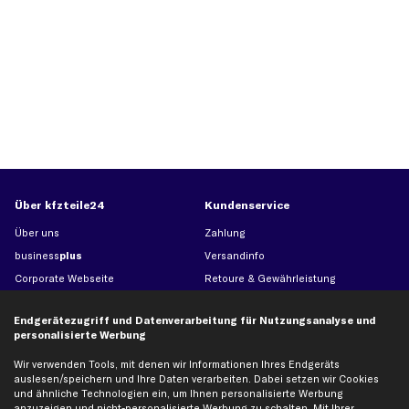
Über kfzteile24
Kundenservice
Über uns
Zahlung
business
plus
Versandinfo
Corporate Webseite
Retoure & Gewährleistung
Partnerprogramm
Austauschartikel
Endgerätezugriff und Datenverarbeitung für Nutzungsanalyse und
Werkstätten/Filialen
Häufige Fragen
personalisierte Werbung
Karriere
Automagazin
Wir verwenden Tools, mit denen wir Informationen Ihres Endgeräts
Bewertungen
Unsere Marken
auslesen/speichern und Ihre Daten verarbeiten. Dabei setzen wir Cookies
Unsere App
Beliebte Autos
und ähnliche Technologien ein, um Ihnen personalisierte Werbung
anzuzeigen und nicht-personalisierte Werbung zu schalten. Mit Ihrer