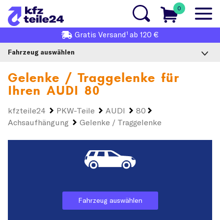
0
1
Gratis
Versand
ab 120 €
Fahrzeug auswählen
Gelenke / Traggelenke für
Ihren
AUDI 80
kfzteile24
PKW-Teile
AUDI
80
Achsaufhängung
Gelenke / Traggelenke
Fahrzeug auswählen