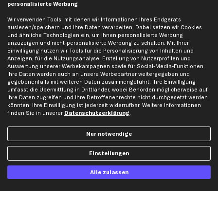
personalisierte Werbung
Mercedes-Benz Ersatzteile
Opel Ersatzteile
Wir verwenden Tools, mit denen wir Informationen Ihres Endgeräts
auslesen/speichern und Ihre Daten verarbeiten. Dabei setzen wir Cookies
Peugeot Ersatzteile
und ähnliche Technologien ein, um Ihnen personalisierte Werbung
Renault Ersatzteile
anzuzeigen und nicht-personalisierte Werbung zu schalten. Mit Ihrer
Einwilligung nutzen wir Tools für die Personalisierung von Inhalten und
Seat Ersatzteile
Anzeigen, für die Nutzungsanalyse, Erstellung von Nutzerprofilen und
Skoda Ersatzteile
Auswertung unserer Werbekampagnen sowie für Social-Media-Funktionen.
Ihre Daten werden auch an unsere Werbepartner weitergegeben und
VW Ersatzteile
gegebenenfalls mit weiteren Daten zusammengeführt. Ihre Einwilligung
umfasst die Übermittlung in Drittländer, wobei Behörden möglicherweise auf
Ihre Daten zugreifen und Ihre Betroffenenrechte nicht durchgesetzt werden
Social Media
könnten. Ihre Einwilligung ist jederzeit widerrufbar. Weitere Informationen
finden Sie in unserer
Datenschutzerklärung
.
Nur notwendige
Jetzt APP Downloaden
Einstellungen
Alle zulassen
kfzteile24 Newsletter
Alle Angebote, Rabatte & Specials.