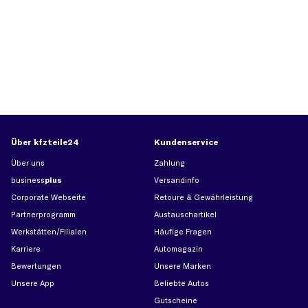
Über kfzteile24
Kundenservice
Über uns
Zahlung
business
plus
Versandinfo
Corporate Webseite
Retoure & Gewährleistung
Partnerprogramm
Austauschartikel
Werkstätten/Filialen
Häufige Fragen
Karriere
Automagazin
Bewertungen
Unsere Marken
Unsere App
Beliebte Autos
Gutscheine