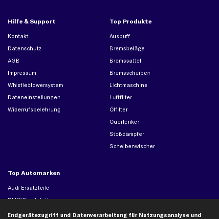
Hilfe & Support
Top Produkte
Kontakt
Auspuff
Datenschutz
Bremsbeläge
AGB
Bremssattel
Impressum
Bremsscheiben
Whistleblowersystem
Lichtmaschine
Dateneinstellungen
Luftfilter
Widerrufsbelehrung
Ölfilter
Querlenker
Stoßdämpfer
Scheibenwischer
Top Automarken
Audi Ersatzteile
BMW Ersatzteile
Ford Ersatzteile
Endgerätezugriff und Datenverarbeitung für Nutzungsanalyse und