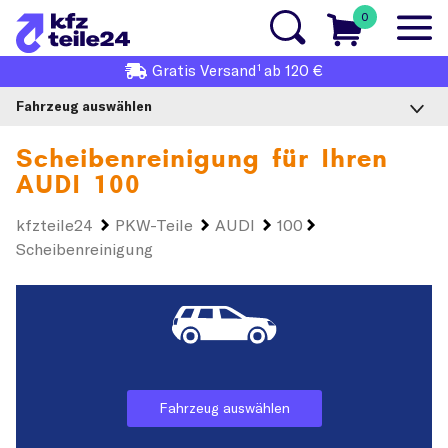
0
1
Gratis
Versand
ab 120 €
Fahrzeug auswählen
Scheibenreinigung für Ihren
AUDI 100
kfzteile24
PKW-Teile
AUDI
100
Scheibenreinigung
Fahrzeug auswählen