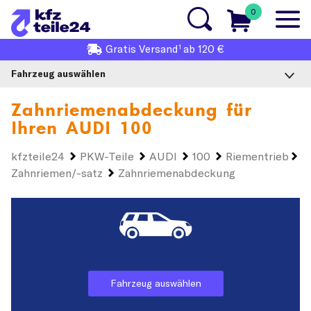
0
1
Gratis
Versand
ab 120 €
Fahrzeug auswählen
Zahnriemenabdeckung für
Ihren
AUDI 100
kfzteile24
PKW-Teile
AUDI
100
Riementrieb
Zahnriemen/-satz
Zahnriemenabdeckung
Fahrzeug auswählen