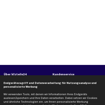
Über kfzteile24
Kundenservice
Über uns
Zahlung
Endgerätezugriff und Datenverarbeitung für Nutzungsanalyse und
personalisierte Werbung
business
plus
Versandinfo
Corporate Webseite
Retoure & Gewährleistung
Wir verwenden Tools, mit denen wir Informationen Ihres Endgeräts
auslesen/speichern und Ihre Daten verarbeiten. Dabei setzen wir Cookies
Partnerprogramm
Austauschartikel
und ähnliche Technologien ein, um Ihnen personalisierte Werbung
Werkstätten/Filialen
Häufige Fragen