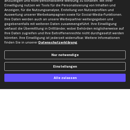
anzuzeigen und nicht-personalisierte Werbung zu schalten. Mit Ihrer
Einwilligung nutzen wir Tools für die Personalisierung von Inhalten und
Karriere
Automagazin
Anzeigen, für die Nutzungsanalyse, Erstellung von Nutzerprofilen und
Bewertungen
Unsere Marken
Auswertung unserer Werbekampagnen sowie für Social-Media-Funktionen.
Ihre Daten werden auch an unsere Werbepartner weitergegeben und
Unsere App
Beliebte Autos
gegebenenfalls mit weiteren Daten zusammengeführt. Ihre Einwilligung
umfasst die Übermittlung in Drittländer, wobei Behörden möglicherweise auf
Gutscheine
Ihre Daten zugreifen und Ihre Betroffenenrechte nicht durchgesetzt werden
könnten. Ihre Einwilligung ist jederzeit widerrufbar. Weitere Informationen
finden Sie in unserer
Datenschutzerklärung
.
Hilfe & Support
Top Produkte
Kontakt
Auspuff
Nur notwendige
Datenschutz
Bremsbeläge
Einstellungen
AGB
Bremssattel
Impressum
Bremsscheiben
Alle zulassen
Whistleblowersystem
Lichtmaschine
Dateneinstellungen
Luftfilter
Widerrufsbelehrung
Ölfilter
Querlenker
Stoßdämpfer
Scheibenwischer