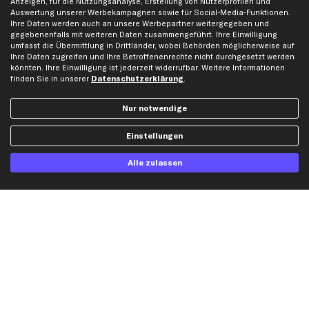
Anzeigen, für die Nutzungsanalyse, Erstellung von Nutzerprofilen und
Auswertung unserer Werbekampagnen sowie für Social-Media-Funktionen.
Bewertungen
Unsere Marken
Ihre Daten werden auch an unsere Werbepartner weitergegeben und
Unsere App
Beliebte Autos
gegebenenfalls mit weiteren Daten zusammengeführt. Ihre Einwilligung
umfasst die Übermittlung in Drittländer, wobei Behörden möglicherweise auf
Gutscheine
Ihre Daten zugreifen und Ihre Betroffenenrechte nicht durchgesetzt werden
könnten. Ihre Einwilligung ist jederzeit widerrufbar. Weitere Informationen
finden Sie in unserer
Datenschutzerklärung
.
Hilfe & Support
Top Produkte
Nur notwendige
Kontakt
Auspuff
Datenschutz
Bremsbeläge
Einstellungen
AGB
Bremssattel
Impressum
Bremsscheiben
Alle zulassen
Whistleblowersystem
Lichtmaschine
Dateneinstellungen
Luftfilter
Widerrufsbelehrung
Ölfilter
Querlenker
Stoßdämpfer
Scheibenwischer
Top Automarken