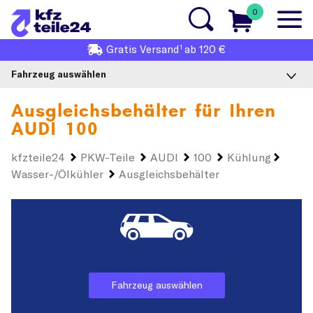
0
1
Gratis
Versand
ab 120 €
Fahrzeug auswählen
Ausgleichsbehälter für Ihren
AUDI 100
kfzteile24
PKW-Teile
AUDI
100
Kühlung
Wasser-/Ölkühler
Ausgleichsbehälter
Fahrzeug auswählen