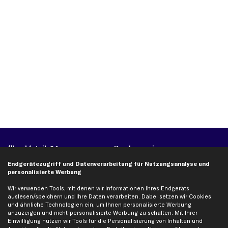
Über kfzteile24
Kundenservice
Über uns
Zahlung
Endgerätezugriff und Datenverarbeitung für Nutzungsanalyse und
personalisierte Werbung
business
plus
Versandinfo
Wir verwenden Tools, mit denen wir Informationen Ihres Endgeräts
Corporate Webseite
Retoure & Gewährleistung
auslesen/speichern und Ihre Daten verarbeiten. Dabei setzen wir Cookies
Partnerprogramm
Austauschartikel
und ähnliche Technologien ein, um Ihnen personalisierte Werbung
anzuzeigen und nicht-personalisierte Werbung zu schalten. Mit Ihrer
Werkstätten/Filialen
Häufige Fragen
Einwilligung nutzen wir Tools für die Personalisierung von Inhalten und
Karriere
Automagazin