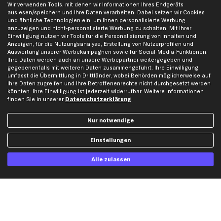
Wir verwenden Tools, mit denen wir Informationen Ihres Endgeräts
AGB
Bremssattel
auslesen/speichern und Ihre Daten verarbeiten. Dabei setzen wir Cookies
Impressum
Bremsscheiben
und ähnliche Technologien ein, um Ihnen personalisierte Werbung
anzuzeigen und nicht-personalisierte Werbung zu schalten. Mit Ihrer
Whistleblowersystem
Lichtmaschine
Einwilligung nutzen wir Tools für die Personalisierung von Inhalten und
Dateneinstellungen
Luftfilter
Anzeigen, für die Nutzungsanalyse, Erstellung von Nutzerprofilen und
Auswertung unserer Werbekampagnen sowie für Social-Media-Funktionen.
Widerrufsbelehrung
Ölfilter
Ihre Daten werden auch an unsere Werbepartner weitergegeben und
Querlenker
gegebenenfalls mit weiteren Daten zusammengeführt. Ihre Einwilligung
umfasst die Übermittlung in Drittländer, wobei Behörden möglicherweise auf
Stoßdämpfer
Ihre Daten zugreifen und Ihre Betroffenenrechte nicht durchgesetzt werden
Scheibenwischer
könnten. Ihre Einwilligung ist jederzeit widerrufbar. Weitere Informationen
finden Sie in unserer
Datenschutzerklärung
.
Top Automarken
Nur notwendige
Audi Ersatzteile
Einstellungen
BMW Ersatzteile
Ford Ersatzteile
Alle zulassen
Mercedes-Benz Ersatzteile
Opel Ersatzteile
Peugeot Ersatzteile
Renault Ersatzteile
Seat Ersatzteile