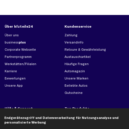
Über kfzteile24
Kundenservice
Über uns
Zahlung
business
plus
Versandinfo
Corporate Webseite
Retoure & Gewährleistung
Partnerprogramm
Austauschartikel
Werkstätten/Filialen
Häufige Fragen
Karriere
Automagazin
Bewertungen
Unsere Marken
Unsere App
Beliebte Autos
Gutscheine
Hilfe & Support
Top Produkte
Kontakt
Auspuff
Endgerätezugriff und Datenverarbeitung für Nutzungsanalyse und
personalisierte Werbung
Datenschutz
Bremsbeläge