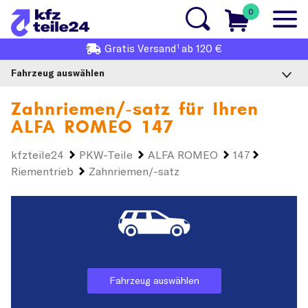
0
1
Gratis
Versand
ab 120 €
Fahrzeug auswählen
Zahnriemen/-satz für Ihren
ALFA ROMEO 147
kfzteile24
PKW-Teile
ALFA ROMEO
147
Riementrieb
Zahnriemen/-satz
Fahrzeug auswählen