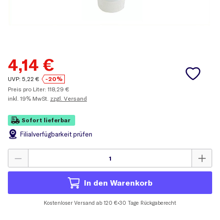
4,14
€
UVP:
5,22
€
-20%
Preis pro Liter:
118,29
€
inkl.
19% MwSt.
zzgl. Versand
Sofort lieferbar
Filial
verfügbarkeit prüfen
In den Warenkorb
Kostenloser Versand ab 120 €
•
30 Tage Rückgaberecht