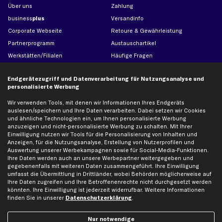
Über uns
Zahlung
business
plus
Versandinfo
Corporate Webseite
Retoure & Gewährleistung
Partnerprogramm
Austauschartikel
Werkstätten/Filialen
Häufige Fragen
Karriere
Automagazin
Endgerätezugriff und Datenverarbeitung für Nutzungsanalyse und
Bewertungen
Unsere Marken
personalisierte Werbung
Unsere App
Beliebte Autos
Wir verwenden Tools, mit denen wir Informationen Ihres Endgeräts
Gutscheine
auslesen/speichern und Ihre Daten verarbeiten. Dabei setzen wir Cookies
und ähnliche Technologien ein, um Ihnen personalisierte Werbung
anzuzeigen und nicht-personalisierte Werbung zu schalten. Mit Ihrer
Hilfe & Support
Top Produkte
Einwilligung nutzen wir Tools für die Personalisierung von Inhalten und
Anzeigen, für die Nutzungsanalyse, Erstellung von Nutzerprofilen und
Kontakt
Auspuff
Auswertung unserer Werbekampagnen sowie für Social-Media-Funktionen.
Ihre Daten werden auch an unsere Werbepartner weitergegeben und
Datenschutz
Bremsbeläge
gegebenenfalls mit weiteren Daten zusammengeführt. Ihre Einwilligung
AGB
Bremssattel
umfasst die Übermittlung in Drittländer, wobei Behörden möglicherweise auf
Ihre Daten zugreifen und Ihre Betroffenenrechte nicht durchgesetzt werden
Impressum
Bremsscheiben
könnten. Ihre Einwilligung ist jederzeit widerrufbar. Weitere Informationen
Whistleblowersystem
Lichtmaschine
finden Sie in unserer
Datenschutzerklärung
.
Dateneinstellungen
Luftfilter
Nur notwendige
Widerrufsbelehrung
Ölfilter