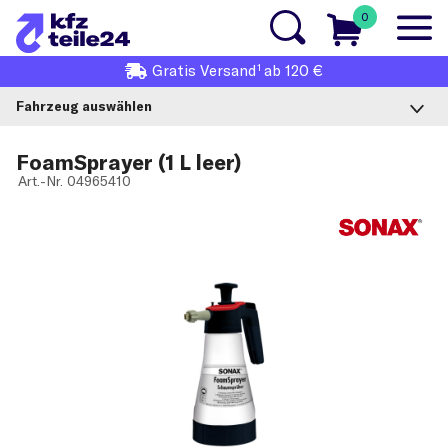
0
1
Gratis
Versand
ab 120 €
Fahrzeug auswählen
FoamSprayer (1 L leer)
Art.-Nr.
04965410