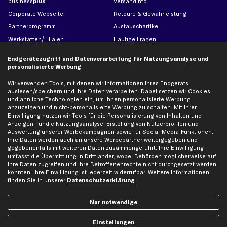
business
plus
Versandinfo
Corporate Webseite
Retoure & Gewährleistung
Partnerprogramm
Austauschartikel
Werkstätten/Filialen
Häufige Fragen
Karriere
Automagazin
Endgerätezugriff und Datenverarbeitung für Nutzungsanalyse und
Bewertungen
Unsere Marken
personalisierte Werbung
Unsere App
Beliebte Autos
Wir verwenden Tools, mit denen wir Informationen Ihres Endgeräts
Gutscheine
auslesen/speichern und Ihre Daten verarbeiten. Dabei setzen wir Cookies
und ähnliche Technologien ein, um Ihnen personalisierte Werbung
anzuzeigen und nicht-personalisierte Werbung zu schalten. Mit Ihrer
Einwilligung nutzen wir Tools für die Personalisierung von Inhalten und
Hilfe & Support
Top Produkte
Anzeigen, für die Nutzungsanalyse, Erstellung von Nutzerprofilen und
Auswertung unserer Werbekampagnen sowie für Social-Media-Funktionen.
Kontakt
Auspuff
Ihre Daten werden auch an unsere Werbepartner weitergegeben und
Datenschutz
Bremsbeläge
gegebenenfalls mit weiteren Daten zusammengeführt. Ihre Einwilligung
umfasst die Übermittlung in Drittländer, wobei Behörden möglicherweise auf
AGB
Bremssattel
Ihre Daten zugreifen und Ihre Betroffenenrechte nicht durchgesetzt werden
Impressum
Bremsscheiben
könnten. Ihre Einwilligung ist jederzeit widerrufbar. Weitere Informationen
finden Sie in unserer
Datenschutzerklärung
.
Whistleblowersystem
Lichtmaschine
Dateneinstellungen
Luftfilter
Nur notwendige
Widerrufsbelehrung
Ölfilter
Querlenker
Einstellungen